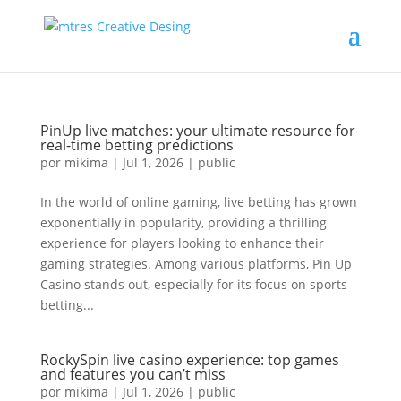
PinUp live matches: your ultimate resource for
real-time betting predictions
por
mikima
|
Jul 1, 2026
|
public
In the world of online gaming, live betting has grown
exponentially in popularity, providing a thrilling
experience for players looking to enhance their
gaming strategies. Among various platforms, Pin Up
Casino stands out, especially for its focus on sports
betting...
RockySpin live casino experience: top games
and features you can’t miss
por
mikima
|
Jul 1, 2026
|
public