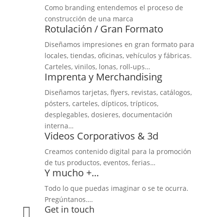
Como branding entendemos el proceso de
construcción de una marca
Rotulación / Gran Formato
Diseñamos impresiones en gran formato para
locales, tiendas, oficinas, vehículos y fábricas.
Carteles, vinilos, lonas, roll-ups…
Imprenta y Merchandising
Diseñamos tarjetas, flyers, revistas, catálogos,
pósters, carteles, dípticos, trípticos,
desplegables, dosieres, documentación
interna…
Videos Corporativos & 3d
Creamos contenido digital para la promoción
de tus productos, eventos, ferias…
Y mucho +...
Todo lo que puedas imaginar o se te ocurra.
Pregúntanos….
Get in touch
