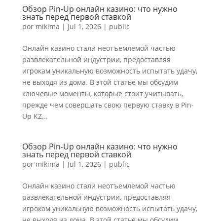
Обзор Pin-Up онлайн казино: что нужно
знать перед первой ставкой
por
mikima
|
Jul 1, 2026
|
public
Онлайн казино стали неотъемлемой частью
развлекательной индустрии, предоставляя
игрокам уникальную возможность испытать удачу,
не выходя из дома. В этой статье мы обсудим
ключевые моменты, которые стоит учитывать,
прежде чем совершать свою первую ставку в Pin-
Up KZ...
Обзор Pin-Up онлайн казино: что нужно
знать перед первой ставкой
por
mikima
|
Jul 1, 2026
|
public
Онлайн казино стали неотъемлемой частью
развлекательной индустрии, предоставляя
игрокам уникальную возможность испытать удачу,
не выходя из дома. В этой статье мы обсудим