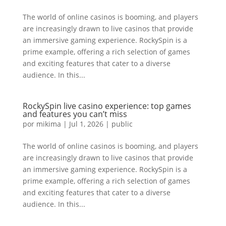
The world of online casinos is booming, and players
are increasingly drawn to live casinos that provide
an immersive gaming experience. RockySpin is a
prime example, offering a rich selection of games
and exciting features that cater to a diverse
audience. In this...
RockySpin live casino experience: top games
and features you can’t miss
por
mikima
|
Jul 1, 2026
|
public
The world of online casinos is booming, and players
are increasingly drawn to live casinos that provide
an immersive gaming experience. RockySpin is a
prime example, offering a rich selection of games
and exciting features that cater to a diverse
audience. In this...