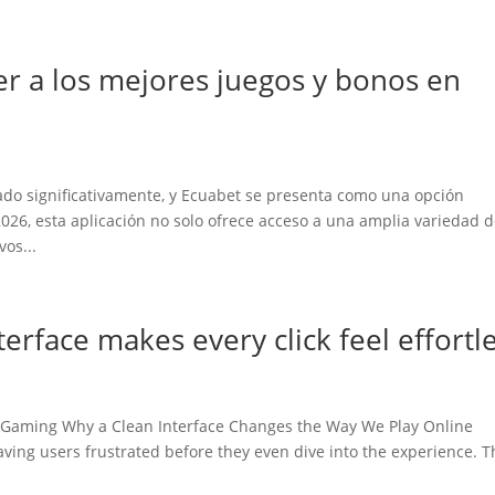
r a los mejores juegos y bonos en
ado significativamente, y Ecuabet se presenta como una opción
026, esta aplicación no solo ofrece acceso a una amplia variedad 
os...
terface makes every click feel effortl
ne Gaming Why a Clean Interface Changes the Way We Play Online
aving users frustrated before they even dive into the experience. T