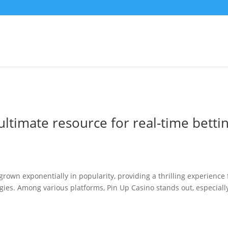
ultimate resource for real-time betti
 grown exponentially in popularity, providing a thrilling experience 
gies. Among various platforms, Pin Up Casino stands out, especially