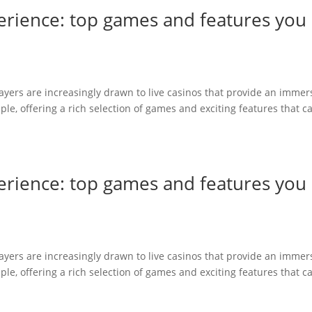
perience: top games and features you
ayers are increasingly drawn to live casinos that provide an immer
e, offering a rich selection of games and exciting features that c
perience: top games and features you
ayers are increasingly drawn to live casinos that provide an immer
e, offering a rich selection of games and exciting features that c