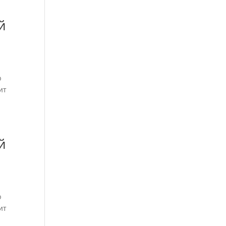
й
ю
ит
й
ю
ит