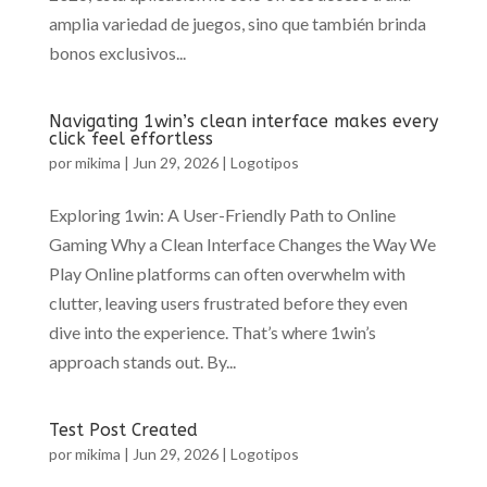
amplia variedad de juegos, sino que también brinda
bonos exclusivos...
Navigating 1win’s clean interface makes every
click feel effortless
por
mikima
|
Jun 29, 2026
|
Logotipos
Exploring 1win: A User-Friendly Path to Online
Gaming Why a Clean Interface Changes the Way We
Play Online platforms can often overwhelm with
clutter, leaving users frustrated before they even
dive into the experience. That’s where 1win’s
approach stands out. By...
Test Post Created
por
mikima
|
Jun 29, 2026
|
Logotipos