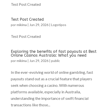
Test Post Created
Test Post Created
por
mikima
|
Jun 29, 2026
|
Logotipos
Test Post Created
Exploring the benefits of fast payouts at Best
Online Casinos Australia: What you need
por
mikima
|
Jun 29, 2026
|
public
In the ever-evolving world of online gambling, fast
payouts stand out as a crucial feature that players
seek when choosing a casino. With numerous
platforms available, especially in Australia,
understanding the importance of swift financial
transactions like those...