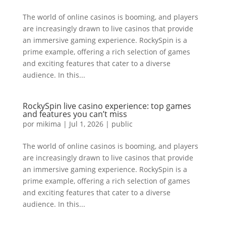
The world of online casinos is booming, and players
are increasingly drawn to live casinos that provide
an immersive gaming experience. RockySpin is a
prime example, offering a rich selection of games
and exciting features that cater to a diverse
audience. In this...
RockySpin live casino experience: top games
and features you can’t miss
por
mikima
|
Jul 1, 2026
|
public
The world of online casinos is booming, and players
are increasingly drawn to live casinos that provide
an immersive gaming experience. RockySpin is a
prime example, offering a rich selection of games
and exciting features that cater to a diverse
audience. In this...