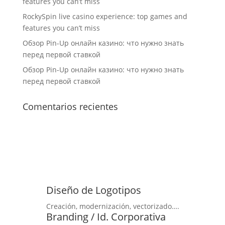
features you can’t miss
RockySpin live casino experience: top games and
features you can’t miss
Обзор Pin-Up онлайн казино: что нужно знать
перед первой ставкой
Обзор Pin-Up онлайн казино: что нужно знать
перед первой ставкой
Comentarios recientes
Diseño de Logotipos
Creación, modernización, vectorizado….
Branding / Id. Corporativa