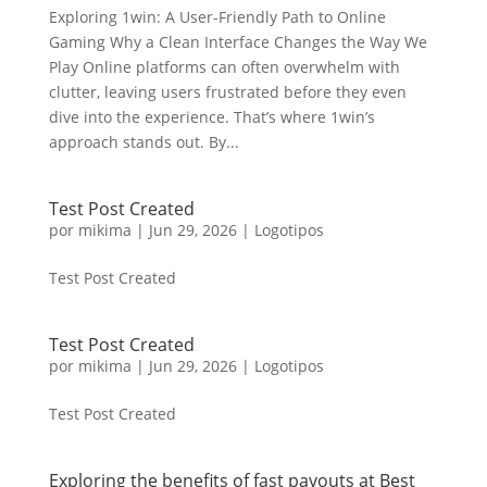
Exploring 1win: A User-Friendly Path to Online
Gaming Why a Clean Interface Changes the Way We
Play Online platforms can often overwhelm with
clutter, leaving users frustrated before they even
dive into the experience. That’s where 1win’s
approach stands out. By...
Test Post Created
por
mikima
|
Jun 29, 2026
|
Logotipos
Test Post Created
Test Post Created
por
mikima
|
Jun 29, 2026
|
Logotipos
Test Post Created
Exploring the benefits of fast payouts at Best