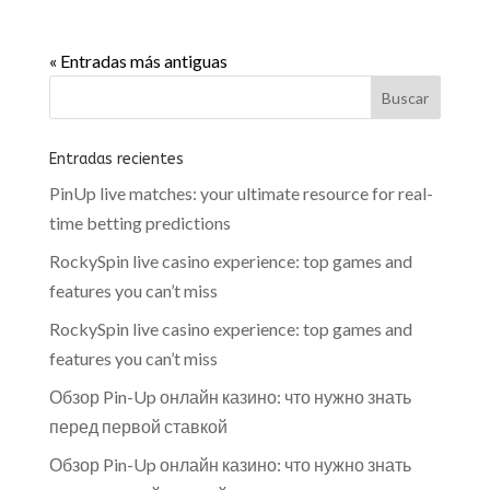
« Entradas más antiguas
Entradas recientes
PinUp live matches: your ultimate resource for real-
time betting predictions
RockySpin live casino experience: top games and
features you can’t miss
RockySpin live casino experience: top games and
features you can’t miss
Обзор Pin-Up онлайн казино: что нужно знать
перед первой ставкой
Обзор Pin-Up онлайн казино: что нужно знать