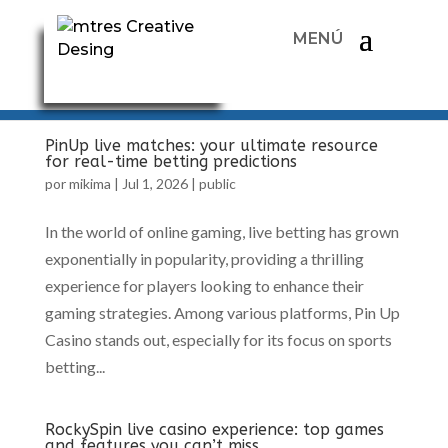
PinUp live matches: your ultimate resource
for real-time betting predictions
por
mikima
|
Jul 1, 2026
|
public
In the world of online gaming, live betting has grown
exponentially in popularity, providing a thrilling
experience for players looking to enhance their
gaming strategies. Among various platforms, Pin Up
Casino stands out, especially for its focus on sports
betting...
RockySpin live casino experience: top games
and features you can’t miss