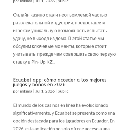
por
mikima
|
Jul 1, 2026
|
public
Онлайн казино стали неотъемлемой частью
развлекательной индустрии, предоставляя
игрокам уникальную возможность испытать
удачу, не выходя из дома. В этой статье мы
обсудим ключевые моменты, которые стоит
учитывать, прежде чем совершать свою первую
ставку в Pin-Up KZ...
Ecuabet app: cómo acceder a los mejores
juegos y bonos en 2026
por
mikima
|
Jul 1, 2026
|
public
El mundo de los casinos en línea ha evolucionado
significativamente, y Ecuabet se presenta como una
opción destacada para los jugadores en Ecuador. En
2026, esta aplicación no solo ofrece acceso a una