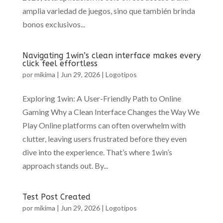
amplia variedad de juegos, sino que también brinda
bonos exclusivos...
Navigating 1win’s clean interface makes every
click feel effortless
por
mikima
|
Jun 29, 2026
|
Logotipos
Exploring 1win: A User-Friendly Path to Online
Gaming Why a Clean Interface Changes the Way We
Play Online platforms can often overwhelm with
clutter, leaving users frustrated before they even
dive into the experience. That’s where 1win’s
approach stands out. By...
Test Post Created
por
mikima
|
Jun 29, 2026
|
Logotipos