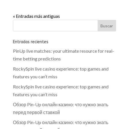
« Entradas más antiguas
Entradas recientes
PinUp live matches: your ultimate resource for real-
time betting predictions
RockySpin live casino experience: top games and
features you can’t miss
RockySpin live casino experience: top games and
features you can’t miss
Обзор Pin-Up онлайн казино: что нужно знать
перед первой ставкой
Обзор Pin-Up онлайн казино: что нужно знать