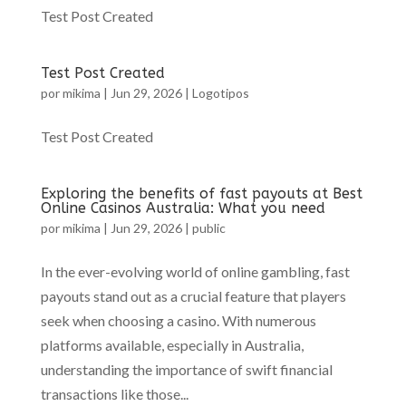
Test Post Created
Test Post Created
por
mikima
|
Jun 29, 2026
|
Logotipos
Test Post Created
Exploring the benefits of fast payouts at Best
Online Casinos Australia: What you need
por
mikima
|
Jun 29, 2026
|
public
In the ever-evolving world of online gambling, fast
payouts stand out as a crucial feature that players
seek when choosing a casino. With numerous
platforms available, especially in Australia,
understanding the importance of swift financial
transactions like those...