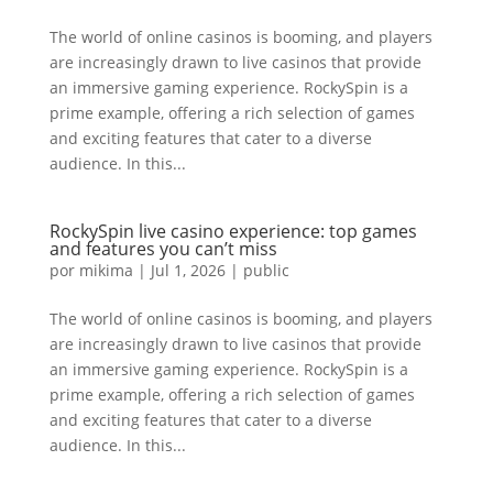
The world of online casinos is booming, and players
are increasingly drawn to live casinos that provide
an immersive gaming experience. RockySpin is a
prime example, offering a rich selection of games
and exciting features that cater to a diverse
audience. In this...
RockySpin live casino experience: top games
and features you can’t miss
por
mikima
|
Jul 1, 2026
|
public
The world of online casinos is booming, and players
are increasingly drawn to live casinos that provide
an immersive gaming experience. RockySpin is a
prime example, offering a rich selection of games
and exciting features that cater to a diverse
audience. In this...