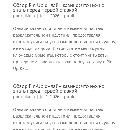
Обзор Pin-Up онлайн казино: что нужно
знать перед первой ставкой
por
mikima
|
Jul 1, 2026
|
public
Онлайн казино стали неотъемлемой частью
развлекательной индустрии, предоставляя
игрокам уникальную возможность испытать удачу,
не выходя из дома. В этой статье мы обсудим
ключевые моменты, которые стоит учитывать,
прежде чем совершать свою первую ставку в Pin-
Up KZ...
Обзор Pin-Up онлайн казино: что нужно
знать перед первой ставкой
por
mikima
|
Jul 1, 2026
|
public
Онлайн казино стали неотъемлемой частью
развлекательной индустрии, предоставляя
игрокам уникальную возможность испытать удачу,
не выходя из дома. В этой статье мы обсудим