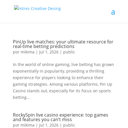
PinUp live matches: your ultimate resource for
real-time betting predictions
por
mikima
|
Jul 1, 2026
|
public
In the world of online gaming, live betting has grown
exponentially in popularity, providing a thrilling
experience for players looking to enhance their
gaming strategies. Among various platforms, Pin Up
Casino stands out, especially for its focus on sports
betting...
RockySpin live casino experience: top games
and features you can’t miss
por
mikima
|
Jul 1, 2026
|
public