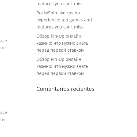
features you can’t miss
RockySpin live casino
experience: top games and
features you can’t miss
Обзор Pin-Up онлайн
sive
казино: что нужно знать
ater
перед первой ставкой
Обзор Pin-Up онлайн
казино: что нужно знать
перед первой ставкой
Comentarios recientes
sive
ater