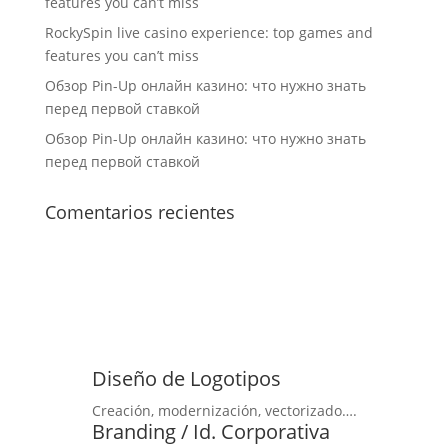
features you can’t miss
RockySpin live casino experience: top games and
features you can’t miss
Обзор Pin-Up онлайн казино: что нужно знать
перед первой ставкой
Обзор Pin-Up онлайн казино: что нужно знать
перед первой ставкой
Comentarios recientes
Diseño de Logotipos
Creación, modernización, vectorizado….
Branding / Id. Corporativa