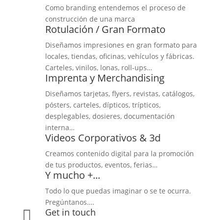
Como branding entendemos el proceso de
construcción de una marca
Rotulación / Gran Formato
Diseñamos impresiones en gran formato para
locales, tiendas, oficinas, vehículos y fábricas.
Carteles, vinilos, lonas, roll-ups…
Imprenta y Merchandising
Diseñamos tarjetas, flyers, revistas, catálogos,
pósters, carteles, dípticos, trípticos,
desplegables, dosieres, documentación
interna…
Videos Corporativos & 3d
Creamos contenido digital para la promoción
de tus productos, eventos, ferias…
Y mucho +...
Todo lo que puedas imaginar o se te ocurra.
Pregúntanos….
Get in touch
