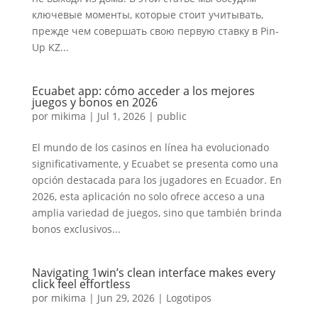
ключевые моменты, которые стоит учитывать,
прежде чем совершать свою первую ставку в Pin-
Up KZ...
Ecuabet app: cómo acceder a los mejores
juegos y bonos en 2026
por
mikima
|
Jul 1, 2026
|
public
El mundo de los casinos en línea ha evolucionado
significativamente, y Ecuabet se presenta como una
opción destacada para los jugadores en Ecuador. En
2026, esta aplicación no solo ofrece acceso a una
amplia variedad de juegos, sino que también brinda
bonos exclusivos...
Navigating 1win’s clean interface makes every
click feel effortless
por
mikima
|
Jun 29, 2026
|
Logotipos