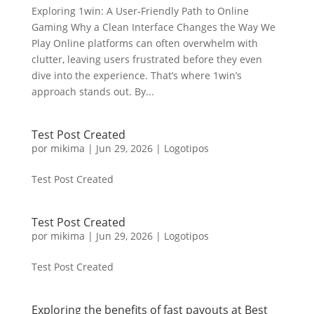
Exploring 1win: A User-Friendly Path to Online
Gaming Why a Clean Interface Changes the Way We
Play Online platforms can often overwhelm with
clutter, leaving users frustrated before they even
dive into the experience. That’s where 1win’s
approach stands out. By...
Test Post Created
por
mikima
|
Jun 29, 2026
|
Logotipos
Test Post Created
Test Post Created
por
mikima
|
Jun 29, 2026
|
Logotipos
Test Post Created
Exploring the benefits of fast payouts at Best