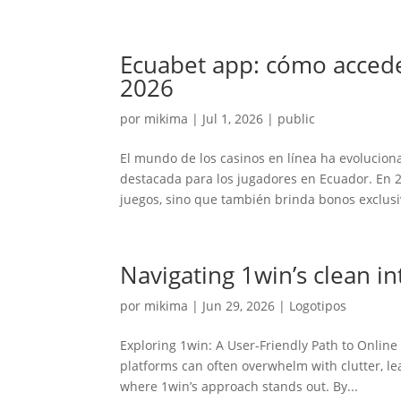
Ecuabet app: cómo accede
2026
por
mikima
|
Jul 1, 2026
|
public
El mundo de los casinos en línea ha evolucion
destacada para los jugadores en Ecuador. En 2
juegos, sino que también brinda bonos exclusiv
Navigating 1win’s clean in
por
mikima
|
Jun 29, 2026
|
Logotipos
Exploring 1win: A User-Friendly Path to Onli
platforms can often overwhelm with clutter, le
where 1win’s approach stands out. By...