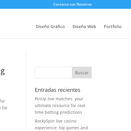
Contacta con Nosotros
Diseño Gráfico
Diseño Web
Portfolio
ng
Entradas recientes
PinUp live matches: your
for
ultimate resource for real-
 for
time betting predictions
RockySpin live casino
experience: top games and