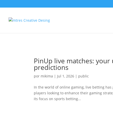
PinUp live matches: your 
predictions
por
mikima
|
Jul 1, 2026
|
public
In the world of online gaming, live betting has
players looking to enhance their gaming strate
its focus on sports betting...