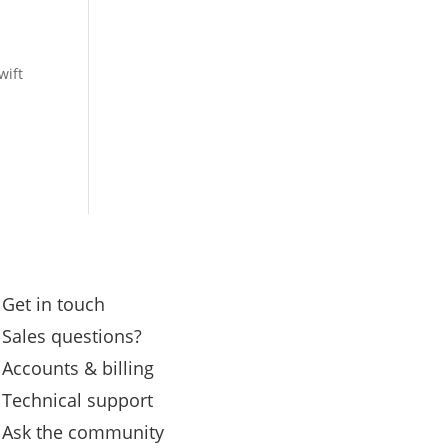
wift
Get in touch
Sales questions?
Accounts & billing
Technical support
Ask the community