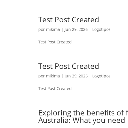
Test Post Created
por
mikima
|
Jun 29, 2026
|
Logotipos
Test Post Created
Test Post Created
por
mikima
|
Jun 29, 2026
|
Logotipos
Test Post Created
Exploring the benefits of 
Australia: What you need