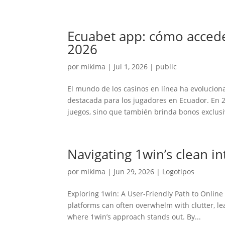
Ecuabet app: cómo accede
2026
por
mikima
|
Jul 1, 2026
|
public
El mundo de los casinos en línea ha evolucion
destacada para los jugadores en Ecuador. En 2
juegos, sino que también brinda bonos exclusiv
Navigating 1win’s clean in
por
mikima
|
Jun 29, 2026
|
Logotipos
Exploring 1win: A User-Friendly Path to Onli
platforms can often overwhelm with clutter, le
where 1win’s approach stands out. By...