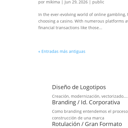
por
mikima
|
Jun 29, 2026
|
public
In the ever-evolving world of online gambling, 
choosing a casino. With numerous platforms ava
financial transactions like those...
« Entradas más antiguas
Diseño de Logotipos
Creación, modernización, vectorizado….
Branding / Id. Corporativa
Como branding entendemos el proceso
construcción de una marca
Rotulación / Gran Formato