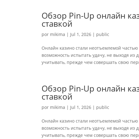
Обзор Pin-Up онлайн ка
ставкой
por
mikima
|
Jul 1, 2026
|
public
Онлайн казино стали неотъемлемой частью 
возможность испытать удачу, не выходя из 
учитывать, прежде чем совершать свою перву
Обзор Pin-Up онлайн ка
ставкой
por
mikima
|
Jul 1, 2026
|
public
Онлайн казино стали неотъемлемой частью 
возможность испытать удачу, не выходя из 
учитывать, прежде чем совершать свою перву