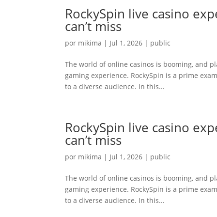
RockySpin live casino ex
can’t miss
por
mikima
|
Jul 1, 2026
|
public
The world of online casinos is booming, and pl
gaming experience. RockySpin is a prime exampl
to a diverse audience. In this...
RockySpin live casino ex
can’t miss
por
mikima
|
Jul 1, 2026
|
public
The world of online casinos is booming, and pl
gaming experience. RockySpin is a prime exampl
to a diverse audience. In this...