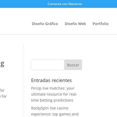
Contacta con Nosotros
Diseño Gráfico
Diseño Web
Portfolio
ng
Entradas recientes
PinUp live matches: your
for
ultimate resource for real-
 for
time betting predictions
RockySpin live casino
experience: top games and