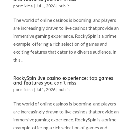
por
mikima
|
Jul 1, 2026
|
public
The world of online casinos is booming, and players
are increasingly drawn to live casinos that provide an
immersive gaming experience. RockySpin is a prime
example, offering a rich selection of games and
exciting features that cater to a diverse audience. In
this...
RockySpin live casino experience: top games
and features you can’t miss
por
mikima
|
Jul 1, 2026
|
public
The world of online casinos is booming, and players
are increasingly drawn to live casinos that provide an
immersive gaming experience. RockySpin is a prime
example, offering a rich selection of games and