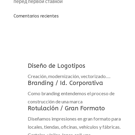
перед первой ставкой
Comentarios recientes
Diseño de Logotipos
Creación, modernización, vectorizado….
Branding / Id. Corporativa
Como branding entendemos el proceso de
construcción de una marca
Rotulación / Gran Formato
Diseñamos impresiones en gran formato para
locales, tiendas, oficinas, vehículos y fábricas.
Carteles, vinilos, lonas, roll-ups…