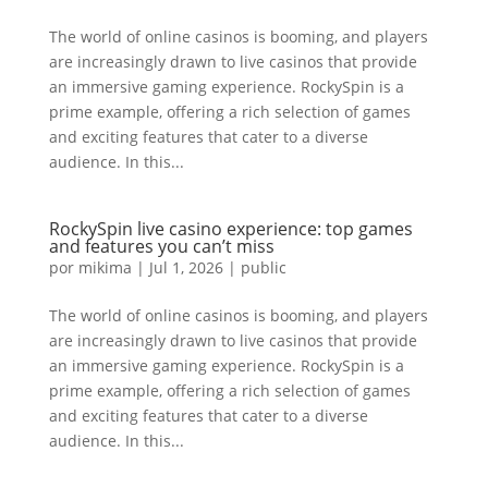
The world of online casinos is booming, and players
are increasingly drawn to live casinos that provide
an immersive gaming experience. RockySpin is a
prime example, offering a rich selection of games
and exciting features that cater to a diverse
audience. In this...
RockySpin live casino experience: top games
and features you can’t miss
por
mikima
|
Jul 1, 2026
|
public
The world of online casinos is booming, and players
are increasingly drawn to live casinos that provide
an immersive gaming experience. RockySpin is a
prime example, offering a rich selection of games
and exciting features that cater to a diverse
audience. In this...