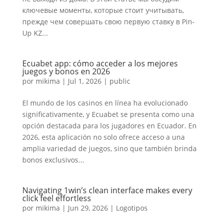
ключевые моменты, которые стоит учитывать,
прежде чем совершать свою первую ставку в Pin-
Up KZ...
Ecuabet app: cómo acceder a los mejores
juegos y bonos en 2026
por
mikima
|
Jul 1, 2026
|
public
El mundo de los casinos en línea ha evolucionado
significativamente, y Ecuabet se presenta como una
opción destacada para los jugadores en Ecuador. En
2026, esta aplicación no solo ofrece acceso a una
amplia variedad de juegos, sino que también brinda
bonos exclusivos...
Navigating 1win’s clean interface makes every
click feel effortless
por
mikima
|
Jun 29, 2026
|
Logotipos