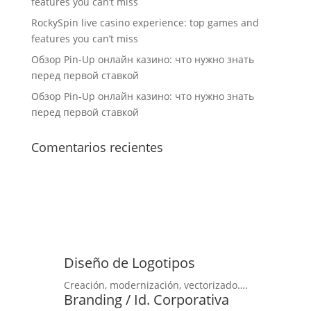
features you can’t miss
RockySpin live casino experience: top games and
features you can’t miss
Обзор Pin-Up онлайн казино: что нужно знать
перед первой ставкой
Обзор Pin-Up онлайн казино: что нужно знать
перед первой ставкой
Comentarios recientes
Diseño de Logotipos
Creación, modernización, vectorizado….
Branding / Id. Corporativa