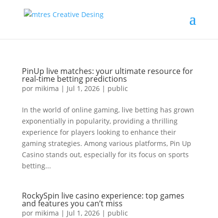
PinUp live matches: your ultimate resource for
real-time betting predictions
por
mikima
|
Jul 1, 2026
|
public
In the world of online gaming, live betting has grown
exponentially in popularity, providing a thrilling
experience for players looking to enhance their
gaming strategies. Among various platforms, Pin Up
Casino stands out, especially for its focus on sports
betting...
RockySpin live casino experience: top games
and features you can’t miss
por
mikima
|
Jul 1, 2026
|
public