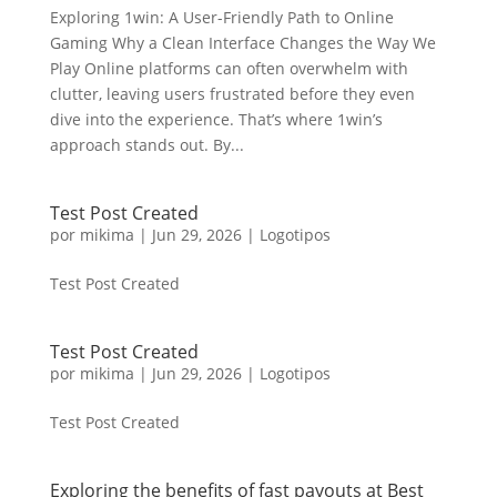
Exploring 1win: A User-Friendly Path to Online
Gaming Why a Clean Interface Changes the Way We
Play Online platforms can often overwhelm with
clutter, leaving users frustrated before they even
dive into the experience. That’s where 1win’s
approach stands out. By...
Test Post Created
por
mikima
|
Jun 29, 2026
|
Logotipos
Test Post Created
Test Post Created
por
mikima
|
Jun 29, 2026
|
Logotipos
Test Post Created
Exploring the benefits of fast payouts at Best