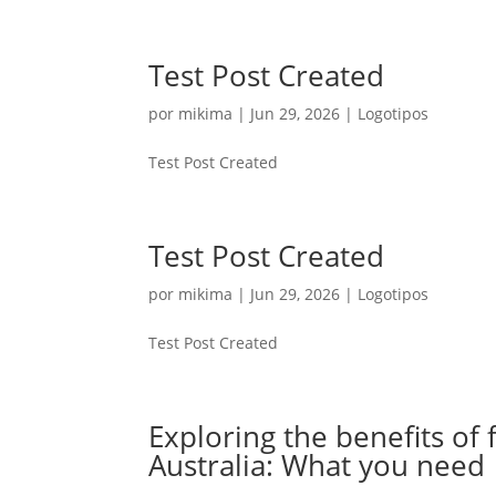
Test Post Created
por
mikima
|
Jun 29, 2026
|
Logotipos
Test Post Created
Test Post Created
por
mikima
|
Jun 29, 2026
|
Logotipos
Test Post Created
Exploring the benefits of 
Australia: What you need