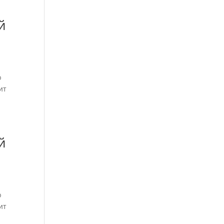
й
ю
ит
й
ю
ит