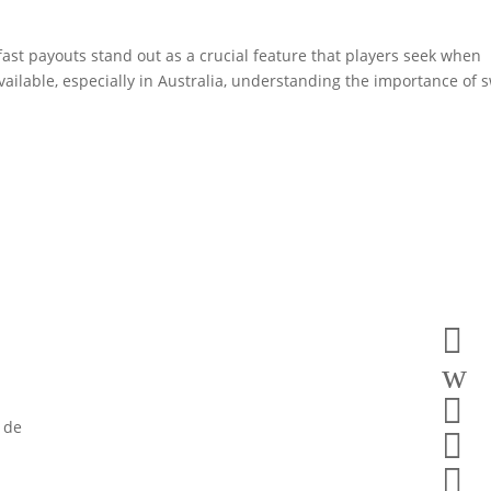
fast payouts stand out as a crucial feature that players seek when
ilable, especially in Australia, understanding the importance of s

w

 de

