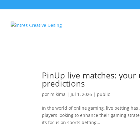
PinUp live matches: your 
predictions
por
mikima
|
Jul 1, 2026
|
public
In the world of online gaming, live betting has
players looking to enhance their gaming strate
its focus on sports betting...