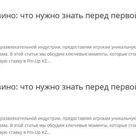
зино: что нужно знать перед перво
развлекательной индустрии, предоставляя игрокам уникальну
дома. В этой статье мы обсудим ключевые моменты, которые сто
ю ставку в Pin-Up KZ...
зино: что нужно знать перед перво
развлекательной индустрии, предоставляя игрокам уникальну
дома. В этой статье мы обсудим ключевые моменты, которые сто
ю ставку в Pin-Up KZ...