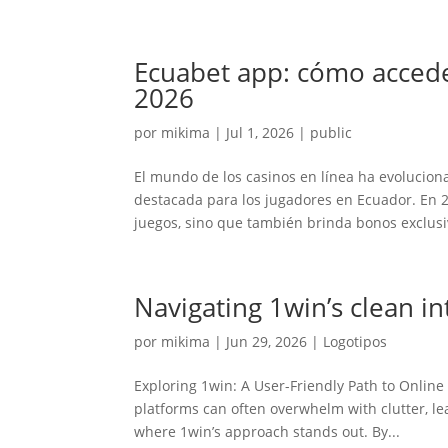
Ecuabet app: cómo accede
2026
por
mikima
|
Jul 1, 2026
|
public
El mundo de los casinos en línea ha evolucion
destacada para los jugadores en Ecuador. En 2
juegos, sino que también brinda bonos exclusiv
Navigating 1win’s clean in
por
mikima
|
Jun 29, 2026
|
Logotipos
Exploring 1win: A User-Friendly Path to Onli
platforms can often overwhelm with clutter, le
where 1win’s approach stands out. By...