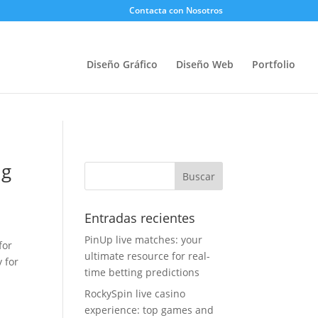
Contacta con Nosotros
Diseño Gráfico
Diseño Web
Portfolio
ng
Entradas recientes
PinUp live matches: your
for
ultimate resource for real-
 for
time betting predictions
RockySpin live casino
experience: top games and