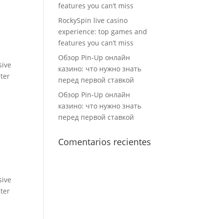
features you can’t miss
RockySpin live casino
experience: top games and
features you can’t miss
Обзор Pin-Up онлайн
sive
казино: что нужно знать
ater
перед первой ставкой
Обзор Pin-Up онлайн
казино: что нужно знать
перед первой ставкой
Comentarios recientes
sive
ater