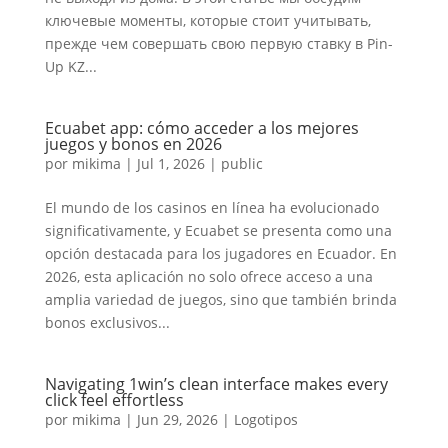
ключевые моменты, которые стоит учитывать,
прежде чем совершать свою первую ставку в Pin-
Up KZ...
Ecuabet app: cómo acceder a los mejores
juegos y bonos en 2026
por
mikima
|
Jul 1, 2026
|
public
El mundo de los casinos en línea ha evolucionado
significativamente, y Ecuabet se presenta como una
opción destacada para los jugadores en Ecuador. En
2026, esta aplicación no solo ofrece acceso a una
amplia variedad de juegos, sino que también brinda
bonos exclusivos...
Navigating 1win’s clean interface makes every
click feel effortless
por
mikima
|
Jun 29, 2026
|
Logotipos