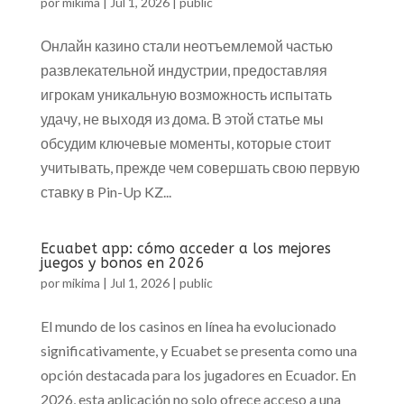
por
mikima
|
Jul 1, 2026
|
public
Онлайн казино стали неотъемлемой частью
развлекательной индустрии, предоставляя
игрокам уникальную возможность испытать
удачу, не выходя из дома. В этой статье мы
обсудим ключевые моменты, которые стоит
учитывать, прежде чем совершать свою первую
ставку в Pin-Up KZ...
Ecuabet app: cómo acceder a los mejores
juegos y bonos en 2026
por
mikima
|
Jul 1, 2026
|
public
El mundo de los casinos en línea ha evolucionado
significativamente, y Ecuabet se presenta como una
opción destacada para los jugadores en Ecuador. En
2026, esta aplicación no solo ofrece acceso a una