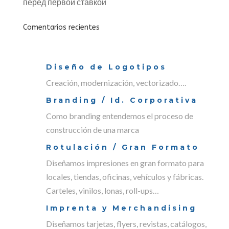
перед первой ставкой
Comentarios recientes
Diseño de Logotipos
Creación, modernización, vectorizado….
Branding / Id. Corporativa
Como branding entendemos el proceso de
construcción de una marca
Rotulación / Gran Formato
Diseñamos impresiones en gran formato para
locales, tiendas, oficinas, vehículos y fábricas.
Carteles, vinilos, lonas, roll-ups…
Imprenta y Merchandising
Diseñamos tarjetas, flyers, revistas, catálogos,