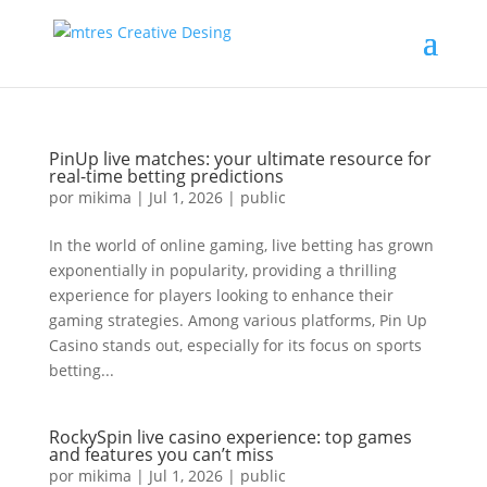
PinUp live matches: your ultimate resource for
real-time betting predictions
por
mikima
|
Jul 1, 2026
|
public
In the world of online gaming, live betting has grown
exponentially in popularity, providing a thrilling
experience for players looking to enhance their
gaming strategies. Among various platforms, Pin Up
Casino stands out, especially for its focus on sports
betting...
RockySpin live casino experience: top games
and features you can’t miss
por
mikima
|
Jul 1, 2026
|
public