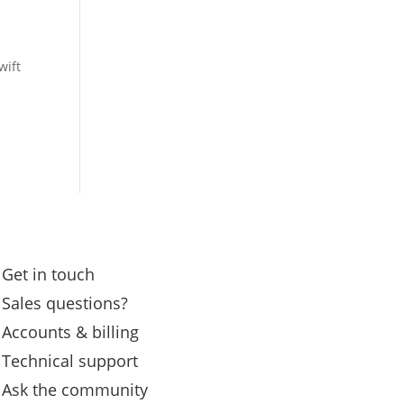
wift
Get in touch
Sales questions?
Accounts & billing
Technical support
Ask the community