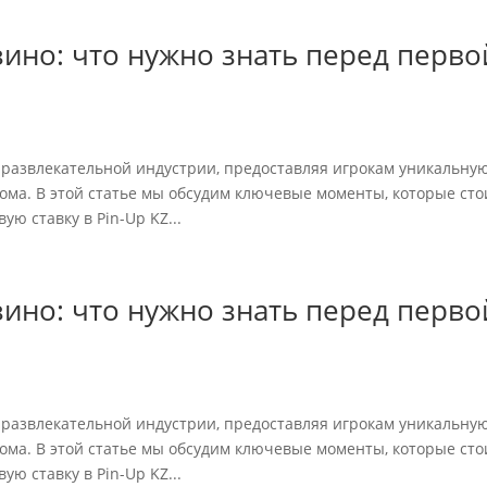
зино: что нужно знать перед перво
развлекательной индустрии, предоставляя игрокам уникальну
дома. В этой статье мы обсудим ключевые моменты, которые сто
ю ставку в Pin-Up KZ...
зино: что нужно знать перед перво
развлекательной индустрии, предоставляя игрокам уникальну
дома. В этой статье мы обсудим ключевые моменты, которые сто
ю ставку в Pin-Up KZ...