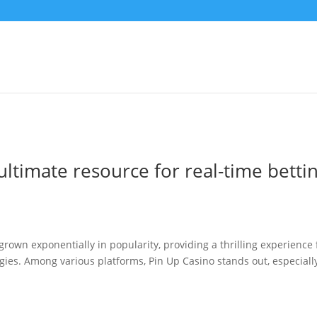
ultimate resource for real-time betti
 grown exponentially in popularity, providing a thrilling experience 
gies. Among various platforms, Pin Up Casino stands out, especially