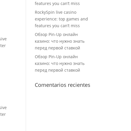
features you can’t miss
RockySpin live casino
experience: top games and
features you can’t miss
Обзор Pin-Up онлайн
sive
казино: что нужно знать
ater
перед первой ставкой
Обзор Pin-Up онлайн
казино: что нужно знать
перед первой ставкой
Comentarios recientes
sive
ater