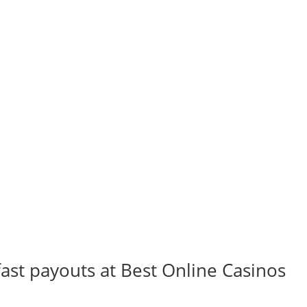
fast payouts at Best Online Casinos