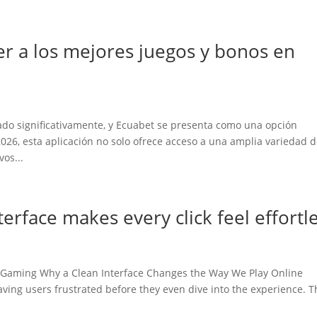
r a los mejores juegos y bonos en
ado significativamente, y Ecuabet se presenta como una opción
026, esta aplicación no solo ofrece acceso a una amplia variedad 
os...
terface makes every click feel effortl
ne Gaming Why a Clean Interface Changes the Way We Play Online
aving users frustrated before they even dive into the experience. T