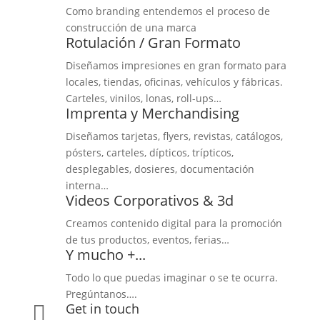
Como branding entendemos el proceso de
construcción de una marca
Rotulación / Gran Formato
Diseñamos impresiones en gran formato para
locales, tiendas, oficinas, vehículos y fábricas.
Carteles, vinilos, lonas, roll-ups…
Imprenta y Merchandising
Diseñamos tarjetas, flyers, revistas, catálogos,
pósters, carteles, dípticos, trípticos,
desplegables, dosieres, documentación
interna…
Videos Corporativos & 3d
Creamos contenido digital para la promoción
de tus productos, eventos, ferias…
Y mucho +...
Todo lo que puedas imaginar o se te ocurra.
Pregúntanos….
Get in touch
