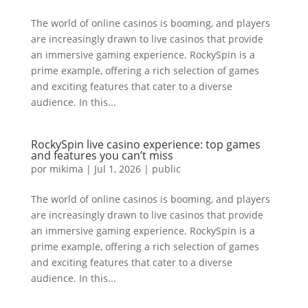
The world of online casinos is booming, and players
are increasingly drawn to live casinos that provide
an immersive gaming experience. RockySpin is a
prime example, offering a rich selection of games
and exciting features that cater to a diverse
audience. In this...
RockySpin live casino experience: top games
and features you can’t miss
por
mikima
|
Jul 1, 2026
|
public
The world of online casinos is booming, and players
are increasingly drawn to live casinos that provide
an immersive gaming experience. RockySpin is a
prime example, offering a rich selection of games
and exciting features that cater to a diverse
audience. In this...