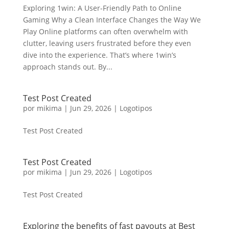
Exploring 1win: A User-Friendly Path to Online
Gaming Why a Clean Interface Changes the Way We
Play Online platforms can often overwhelm with
clutter, leaving users frustrated before they even
dive into the experience. That’s where 1win’s
approach stands out. By...
Test Post Created
por
mikima
|
Jun 29, 2026
|
Logotipos
Test Post Created
Test Post Created
por
mikima
|
Jun 29, 2026
|
Logotipos
Test Post Created
Exploring the benefits of fast payouts at Best