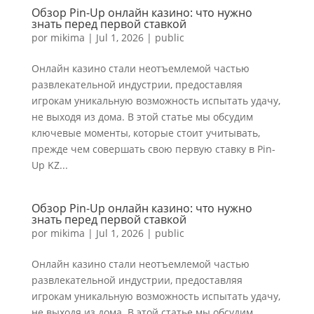
Обзор Pin-Up онлайн казино: что нужно
знать перед первой ставкой
por
mikima
|
Jul 1, 2026
|
public
Онлайн казино стали неотъемлемой частью
развлекательной индустрии, предоставляя
игрокам уникальную возможность испытать удачу,
не выходя из дома. В этой статье мы обсудим
ключевые моменты, которые стоит учитывать,
прежде чем совершать свою первую ставку в Pin-
Up KZ...
Обзор Pin-Up онлайн казино: что нужно
знать перед первой ставкой
por
mikima
|
Jul 1, 2026
|
public
Онлайн казино стали неотъемлемой частью
развлекательной индустрии, предоставляя
игрокам уникальную возможность испытать удачу,
не выходя из дома. В этой статье мы обсудим