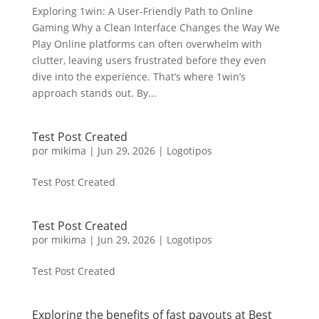
Exploring 1win: A User-Friendly Path to Online
Gaming Why a Clean Interface Changes the Way We
Play Online platforms can often overwhelm with
clutter, leaving users frustrated before they even
dive into the experience. That’s where 1win’s
approach stands out. By...
Test Post Created
por
mikima
|
Jun 29, 2026
|
Logotipos
Test Post Created
Test Post Created
por
mikima
|
Jun 29, 2026
|
Logotipos
Test Post Created
Exploring the benefits of fast payouts at Best