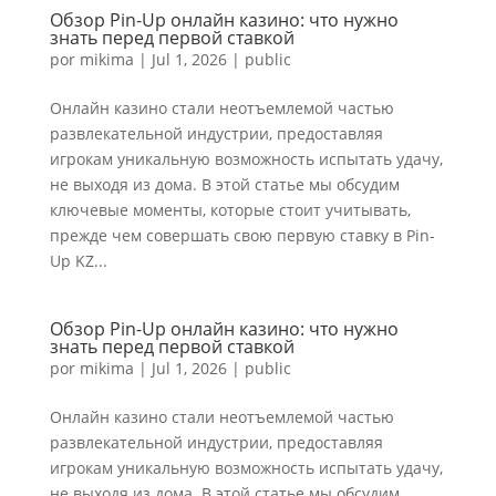
Обзор Pin-Up онлайн казино: что нужно
знать перед первой ставкой
por
mikima
|
Jul 1, 2026
|
public
Онлайн казино стали неотъемлемой частью
развлекательной индустрии, предоставляя
игрокам уникальную возможность испытать удачу,
не выходя из дома. В этой статье мы обсудим
ключевые моменты, которые стоит учитывать,
прежде чем совершать свою первую ставку в Pin-
Up KZ...
Обзор Pin-Up онлайн казино: что нужно
знать перед первой ставкой
por
mikima
|
Jul 1, 2026
|
public
Онлайн казино стали неотъемлемой частью
развлекательной индустрии, предоставляя
игрокам уникальную возможность испытать удачу,
не выходя из дома. В этой статье мы обсудим