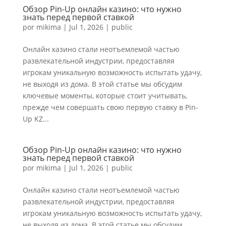
Обзор Pin-Up онлайн казино: что нужно
знать перед первой ставкой
por
mikima
|
Jul 1, 2026
|
public
Онлайн казино стали неотъемлемой частью
развлекательной индустрии, предоставляя
игрокам уникальную возможность испытать удачу,
не выходя из дома. В этой статье мы обсудим
ключевые моменты, которые стоит учитывать,
прежде чем совершать свою первую ставку в Pin-
Up KZ...
Обзор Pin-Up онлайн казино: что нужно
знать перед первой ставкой
por
mikima
|
Jul 1, 2026
|
public
Онлайн казино стали неотъемлемой частью
развлекательной индустрии, предоставляя
игрокам уникальную возможность испытать удачу,
не выходя из дома. В этой статье мы обсудим