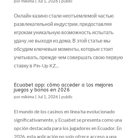
por
mikima
|
Jul 1, 2026
|
public
Онлайн казино стали неотъемлемой частью
развлекательной индустрии, предоставляя
игрокам уникальную возможность испытать
удачу, не выходя из дома. В этой статье мы
обсудим ключевые моменты, которые стоит
учитывать, прежде чем совершать свою первую
ставку в Pin-Up KZ...
Ecuabet app: cómo acceder a los mejores
juegos y bonos en 2026
por
mikima
|
Jul 1, 2026
|
public
El mundo de los casinos en línea ha evolucionado
significativamente, y Ecuabet se presenta como una
opción destacada para los jugadores en Ecuador. En
2026, esta aplicación no solo ofrece acceso a una