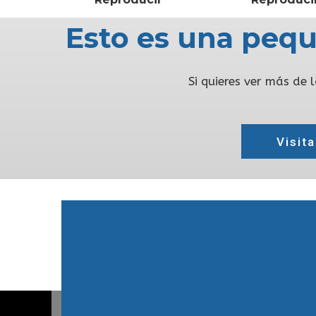
Esto es una peq
Si quieres ver más de
Visit
¿Estás listo para que nos
hagamos cargo de la imagen de
tu marca?