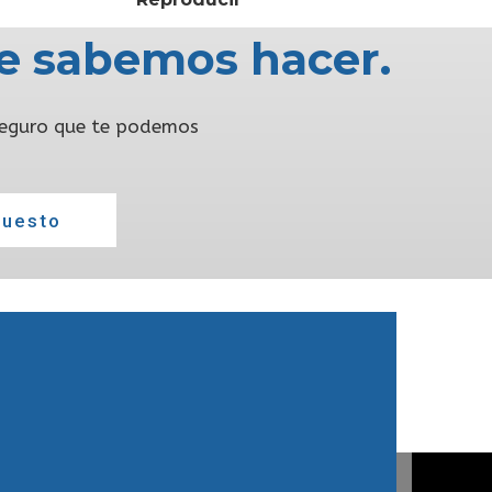
e sabemos hacer.
 seguro que te podemos
puesto
ÁS INFORMACIÓN
¡No esperes a que te lo cuenten!
Suscríbete y recibe periódicamente
ofertas y descuentos sobre nuestros
productos.