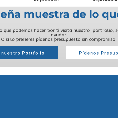
ueña muestra de lo qu
 lo que podemos hacer por tí visita nuestro portfolio,
ayudar.
O si lo prefieres pídenos presupuesto sin compromiso.
a nuestro Portfolio
Pídenos Presu
ENLACES DE INTERÉS
M
Aviso Legal
\
Política de Privacidad
\
Política de Cookies
\
Mapa del Sitio
