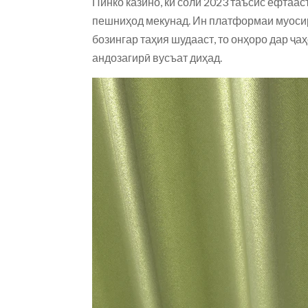
Пинко казино, ки соли 2023 таъсис ёфтаас
пешниҳод мекунад. Ин платформаи муосир в
бозингар таҳия шудааст, то онҳоро дар ҷа
андозагирӣ вусъат диҳад.