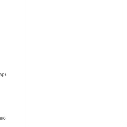
ар)
нко