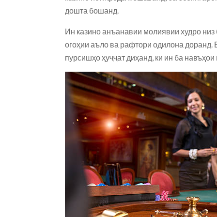
дошта бошанд.
Ин казино анъанавии молиявии худро низ 
огоҳии аъло ва рафтори одилона доранд. 
пурсишҳо ҳуҷҷат диҳанд, ки ин ба навъҳо