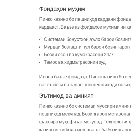
Фоидаҳои муҳим
Пинко казино бо пешниҳод кардани фоидаҳ
кардааст. Баъзе аз фоидаҳои муҳими ин к
Системаи бонустҳои аъло барои бозинг
Мурдаи бозгашти пул барои бозингарон
Бозии осон ва кӯмакрасонӣ 24/7
Тамос ва хидматрасонии зуд
Илова баъзе фоидаҳо, Пинко казино бо пе
васеъ йозӣ ва тавассути пешниҳоди бози
Эътимод ва амният
Пинко казино бо системаи муосири амния
пешниҳод мекунад. Бозингарон метавонанд
шахсиро муҳофизат мекунад. Технологияҳ
казино истифода мешаванд, ба бозингарон