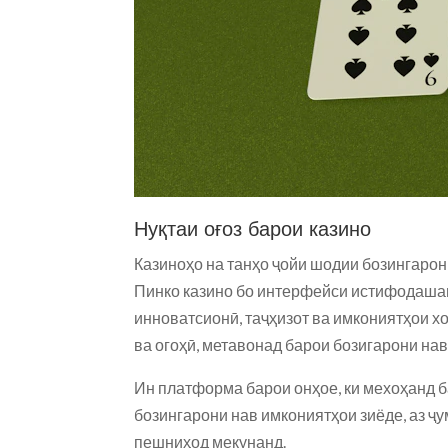
Нуқтаи оғоз барои казино
Казиноҳо на танҳо ҷойи шодии бозингарон
Пинко казино бо интерфейси истифодашава
инноватсионӣ, таҷҳизот ва имкониятҳои х
ва огоҳӣ, метавонад барои бозигарони нав
Ин платформа барои онҳое, ки мехоҳанд б
бозингарони нав имкониятҳои зиёде, аз ҷ
пешниҳод мекунанд.