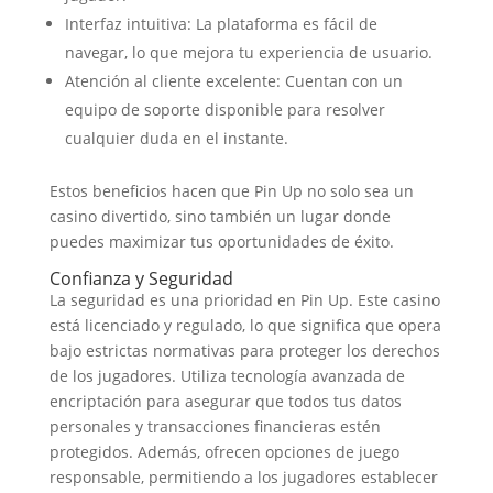
Interfaz intuitiva: La plataforma es fácil de
navegar, lo que mejora tu experiencia de usuario.
Atención al cliente excelente: Cuentan con un
equipo de soporte disponible para resolver
cualquier duda en el instante.
Estos beneficios hacen que Pin Up no solo sea un
casino divertido, sino también un lugar donde
puedes maximizar tus oportunidades de éxito.
Confianza y Seguridad
La seguridad es una prioridad en Pin Up. Este casino
está licenciado y regulado, lo que significa que opera
bajo estrictas normativas para proteger los derechos
de los jugadores. Utiliza tecnología avanzada de
encriptación para asegurar que todos tus datos
personales y transacciones financieras estén
protegidos. Además, ofrecen opciones de juego
responsable, permitiendo a los jugadores establecer