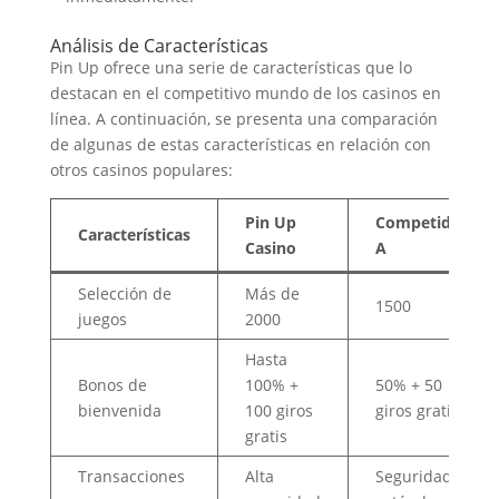
Análisis de Características
Pin Up ofrece una serie de características que lo
destacan en el competitivo mundo de los casinos en
línea. A continuación, se presenta una comparación
de algunas de estas características en relación con
otros casinos populares:
Pin Up
Competidor
Características
Casino
A
Selección de
Más de
1500
juegos
2000
Hasta
Bonos de
100% +
50% + 50
bienvenida
100 giros
giros gratis
gratis
Transacciones
Alta
Seguridad