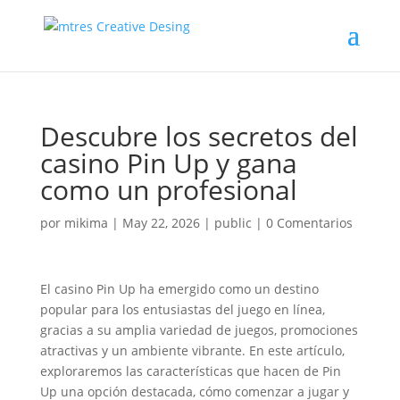
Descubre los secretos del
casino Pin Up y gana
como un profesional
por
mikima
|
May 22, 2026
|
public
|
0 Comentarios
El casino Pin Up ha emergido como un destino
popular para los entusiastas del juego en línea,
gracias a su amplia variedad de juegos, promociones
atractivas y un ambiente vibrante. En este artículo,
exploraremos las características que hacen de Pin
Up una opción destacada, cómo comenzar a jugar y