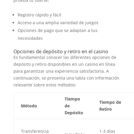
prueba tu suerte!
Registro rápido y fácil
Acceso a una amplia variedad de juegos
Opciones de pago que se adaptan a tus
necesidades
Opciones de depósito y retiro en el casino
Es fundamental conocer las diferentes opciones de
depósito y retiro disponibles en un casino en línea
para garantizar una experiencia satisfactoria. A
continuación, se presenta una tabla con información
relevante sobre estos métodos:
Tiempo
Tiempo de
Método
de
Retiro
Depósito
Transferencia
1-3 días