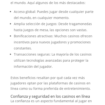
el mundo. Aquí algunos de los más destacados:
Acceso global: Puedes jugar desde cualquier parte
del mundo, en cualquier momento.
Amplia selección de juegos: Desde tragamonedas
hasta juegos de mesa, las opciones son vastas.
Bonificaciones atractivas: Muchos casinos ofrecen
incentivos para nuevos jugadores y promociones
constantes.
Transacciones seguras: La mayoría de los casinos
utilizan tecnologías avanzadas para proteger la
información del jugador.
Estos beneficios resaltan por qué cada vez más
jugadores optan por las plataformas de casinos en
línea como su forma preferida de entretenimiento.
Confianza y seguridad en los casinos en línea
La confianza es un aspecto fundamental al jugar en