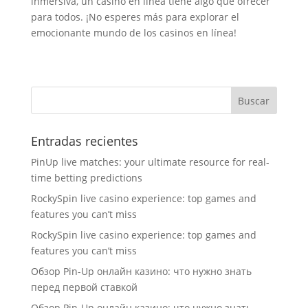
inmersiva, un casino en línea tiene algo que ofrecer
para todos. ¡No esperes más para explorar el
emocionante mundo de los casinos en línea!
Entradas recientes
PinUp live matches: your ultimate resource for real-
time betting predictions
RockySpin live casino experience: top games and
features you can’t miss
RockySpin live casino experience: top games and
features you can’t miss
Обзор Pin-Up онлайн казино: что нужно знать
перед первой ставкой
Обзор Pin-Up онлайн казино: что нужно знать