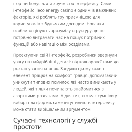
ігор чи бонусів, а й зручністю інтерфейсу. Саме
інтерфейс ileco energy casino є одним із важливих
факторів, які роблять гру приємнішою для
користувачів з будь-яким досвідом. Новачки
особливо цінують зрозумілу структуру, де не
потрібно витрачати час на пошук потрібних
функцій або навігацію між розділами.
Проектуючи свій інтерфейс, розробники звернули
увагу на найдрібніші деталі: від кольорової гами до
розташування кнопок. Завдяки цьому кожен
елемент працює на комфорт гравця, допомагаючи
уникнути типових помилок, які часто виникають у
людей, які тільки починають знайомитися з
азартними розвагами. А для тих, хто має сумніви у
виборі платформи, саме інтуїтивність інтерфейсу
може стати вирішальним аргументом.
Сучасні технології у службі
простоти