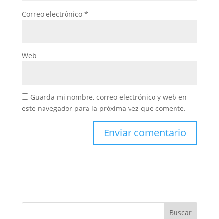
Correo electrónico
*
Web
Guarda mi nombre, correo electrónico y web en
este navegador para la próxima vez que comente.