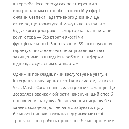
Інтерфейс ileco energy casino створений з
використанням останніх технологій у сфері
онлайн-безпеки і адаптивного дизайну. Це
означає, що користувачі можуть легко грати з
будь-якого пристрою — смартфона, планшета чи
комп’ютера — без втрати якості чи
функціональності. Застосування SSL-шифрування
гарантує, що фінансові операції залишаються
захищеними, а швидкість роботи платформи
відповідає сучасним стандартам.
Одним із прикладів, який заслуговує на увагу, є
інтеграція популярних платіжних систем, таких як
Visa, MasterCard і навіть електронних гаманців. Це
дозволяє новачкам обирати найзручніший спосіб
поповнення рахунку або виведення виграшу без
зайвих складнощів. І не варто забувати, що у
більшості випадків казино підтримує миттєві
транзакції, що робить процес ще більш приємним.