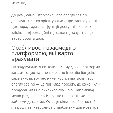
механіку.
До речі, саме інтерфейс ileco energy casino
допомагає легко орієнтуватися при застосуванні
цих порад, адже всі функції доступні з кількох
кліків, а інформаційні підказки підказують, що
варто робити далі.
Особливості взаємодії з
платформою, які варто
врахувати
Чи задумувалися ви колись, чому деякі платформи
запам’ятовуються не кількістю ігор або бонусів, а
саме тим, як зручно ними користуватися? ileco
energy casino — це приклад проекту, де кожен клік
продуманий і не викликає сумнівів. Наприклад,
меню розділене логічно і не перевантажене
зайвими деталями. Ось ще кілька особливостей,
які роблять інтерфейс привабливим для новачків: