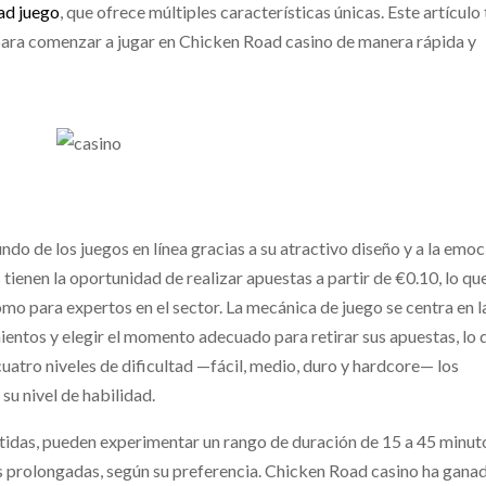
ad juego
, que ofrece múltiples características únicas. Este artículo 
para comenzar a jugar en Chicken Road casino de manera rápida y
do de los juegos en línea gracias a su atractivo diseño y a la emo
tienen la oportunidad de realizar apuestas a partir de €0.10, lo que
mo para expertos en el sector. La mecánica de juego se centra en l
ientos y elegir el momento adecuado para retirar sus apuestas, lo 
uatro niveles de dificultad —fácil, medio, duro y hardcore— los
su nivel de habilidad.
tidas, pueden experimentar un rango de duración de 15 a 45 minut
s prolongadas, según su preferencia. Chicken Road casino ha gana