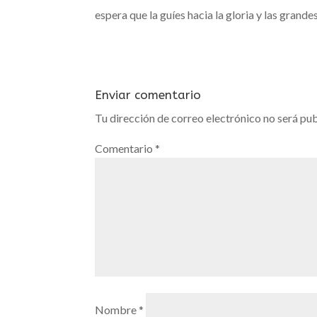
espera que la guíes hacia la gloria y las grand
Enviar comentario
Tu dirección de correo electrónico no será pub
Comentario
*
Nombre
*