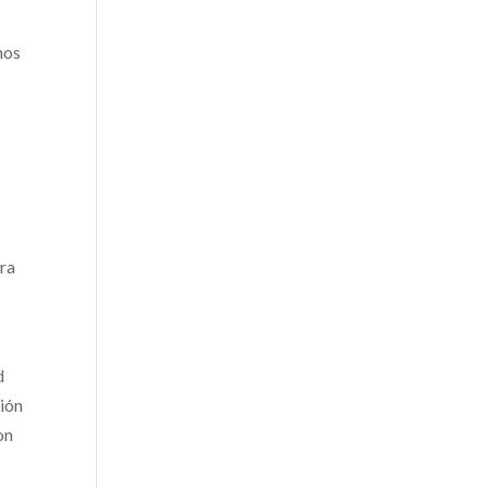
mos
ara
d
ción
on