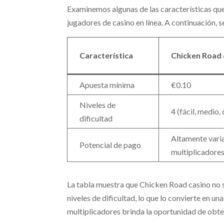
Examinemos algunas de las características que
jugadores de casino en línea. A continuación, 
Característica
Chicken Road 
Apuesta mínima
€0.10
Niveles de
4 (fácil, medio,
dificultad
Altamente vari
Potencial de pago
multiplicadore
La tabla muestra que Chicken Road casino no 
niveles de dificultad, lo que lo convierte en u
multiplicadores brinda la oportunidad de obt