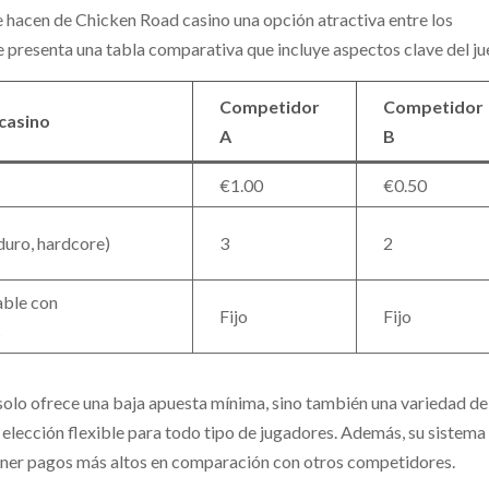
 hacen de Chicken Road casino una opción atractiva entre los
se presenta una tabla comparativa que incluye aspectos clave del ju
Competidor
Competidor
casino
A
B
€1.00
€0.50
 duro, hardcore)
3
2
able con
Fijo
Fijo
s
solo ofrece una baja apuesta mínima, sino también una variedad de
na elección flexible para todo tipo de jugadores. Además, su sistema
ener pagos más altos en comparación con otros competidores.