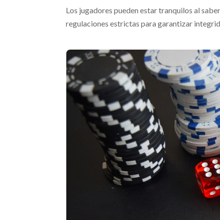
Los jugadores pueden estar tranquilos al sabe
regulaciones estrictas para garantizar integri