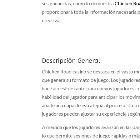
sus ganancias, como lo demuestra
Chicken Ro
proporcionará toda la información necesaria 
efectiva.
Descripción General
Chicken Road casino se destaca en el vasto mun
que genera su formato de juego. Los jugadores 
hace accesible tanto para nuevos jugadores co
habilidad del jugador para anticipar los movim
añade una capa de estrategia al proceso. Con c
jugadores pueden ajustar su experiencia según 
A medida que los jugadores avanzan en las par
lo que permite sesiones de juego rápidas o má