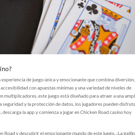
sino?
a experiencia de juego única y emocionante que combina diversión,
 accesibilidad con apuestas mínimas y una variedad de niveles de
en multiplicadores, este juego está diseñado para atraer a una ampl
 seguridad y la protección de datos, los jugadores pueden disfrut
, descarga la app y comienza a jugar en Chicken Road casino hoy
en Road y descubrir el emocionante mundo de este juego. ¡La galli