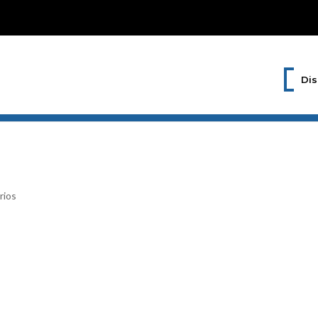
Dis
rios