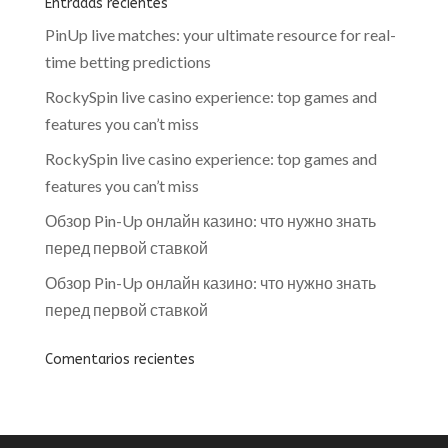
Entradas recientes
PinUp live matches: your ultimate resource for real-
time betting predictions
RockySpin live casino experience: top games and
features you can’t miss
RockySpin live casino experience: top games and
features you can’t miss
Обзор Pin-Up онлайн казино: что нужно знать
перед первой ставкой
Обзор Pin-Up онлайн казино: что нужно знать
перед первой ставкой
Comentarios recientes