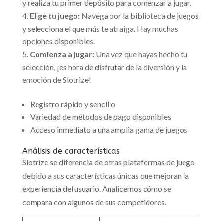
y realiza tu primer depósito para comenzar a jugar.
Elige tu juego:
Navega por la biblioteca de juegos
y selecciona el que más te atraiga. Hay muchas
opciones disponibles.
Comienza a jugar:
Una vez que hayas hecho tu
selección, ¡es hora de disfrutar de la diversión y la
emoción de Slotrize!
Registro rápido y sencillo
Variedad de métodos de pago disponibles
Acceso inmediato a una amplia gama de juegos
Análisis de características
Slotrize se diferencia de otras plataformas de juego
debido a sus características únicas que mejoran la
experiencia del usuario. Analicemos cómo se
compara con algunos de sus competidores.