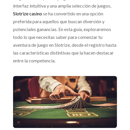
interfaz intuitiva y una amplia selección de juegos,
Slotrize casino
se ha convertido en una opción
preferida para aquellos que buscan diversión y
potenciales ganancias. En esta guía, exploraremos
todo lo que necesitas saber para comenzar tu
aventura de juego en Slotrize, desde el registro hasta
las características distintivas que la hacen destacar
entre la competencia.