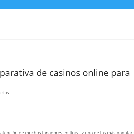
mparativa de casinos online para
arios
atención de muchos jugadores en línea, y uno de los más popular