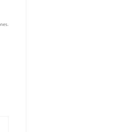
ones.