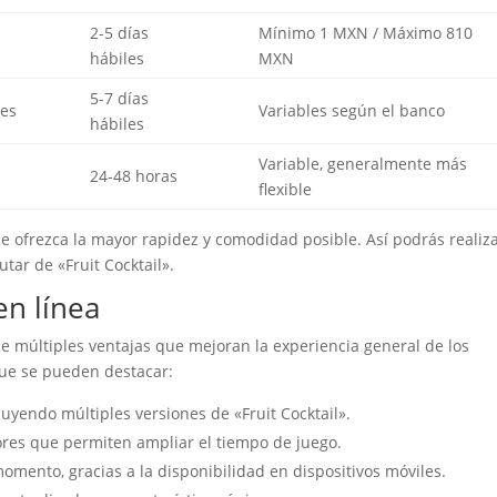
2-5 días
Mínimo 1 MXN / Máximo 810
hábiles
MXN
5-7 días
les
Variables según el banco
hábiles
Variable, generalmente más
24-48 horas
flexible
 ofrezca la mayor rapidez y comodidad posible. Así podrás realiz
utar de «Fruit Cocktail».
en línea
ene múltiples ventajas que mejoran la experiencia general de los
que se pueden destacar:
uyendo múltiples versiones de «Fruit Cocktail».
ores que permiten ampliar el tiempo de juego.
omento, gracias a la disponibilidad en dispositivos móviles.