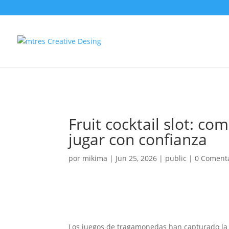
Fruit cocktail slot: co
jugar con confianza
por
mikima
|
Jun 25, 2026
|
public
|
0 Coment
Los juegos de tragamonedas han capturado la 