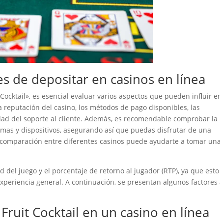
es de depositar en casinos en línea
t Cocktail», es esencial evaluar varios aspectos que pueden influir e
la reputación del casino, los métodos de pago disponibles, las
idad del soporte al cliente. Además, es recomendable comprobar la
ormas y dispositivos, asegurando así que puedas disfrutar de una
una comparación entre diferentes casinos puede ayudarte a tomar un
 del juego y el porcentaje de retorno al jugador (RTP), ya que esto
experiencia general. A continuación, se presentan algunos factores
ruit Cocktail en un casino en línea