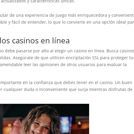
 actualizados y características únicas.
frutar de una experiencia de juego más enriquecedora y convenient
ble y fácil de entender, lo que lo convierte en una opción ideal pa
los casinos en línea
 debe pasarse por alto al elegir un casino en línea. Busca casino
lidas. Asegúrate de que utilicen encriptación SSL para proteger tu
comendable leer las opiniones de otros usuarios para evaluar la
 importante en la confianza que debes tener en el casino. Un buen
er cualquier duda o inconveniente que surja mientras disfrutas de 