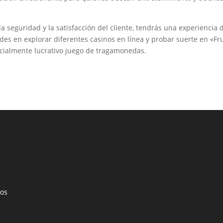
a seguridad y la satisfacción del cliente, tendrás una experiencia 
udes en explorar diferentes casinos en línea y probar suerte en «Fru
encialmente lucrativo juego de tragamonedas.
ios