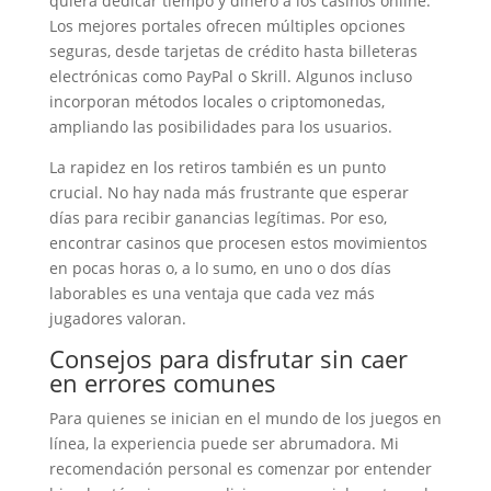
quiera dedicar tiempo y dinero a los casinos online.
Los mejores portales ofrecen múltiples opciones
seguras, desde tarjetas de crédito hasta billeteras
electrónicas como PayPal o Skrill. Algunos incluso
incorporan métodos locales o criptomonedas,
ampliando las posibilidades para los usuarios.
La rapidez en los retiros también es un punto
crucial. No hay nada más frustrante que esperar
días para recibir ganancias legítimas. Por eso,
encontrar casinos que procesen estos movimientos
en pocas horas o, a lo sumo, en uno o dos días
laborables es una ventaja que cada vez más
jugadores valoran.
Consejos para disfrutar sin caer
en errores comunes
Para quienes se inician en el mundo de los juegos en
línea, la experiencia puede ser abrumadora. Mi
recomendación personal es comenzar por entender