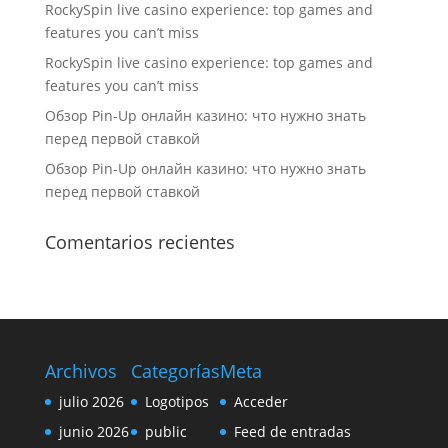
RockySpin live casino experience: top games and
features you can’t miss
RockySpin live casino experience: top games and
features you can’t miss
Обзор Pin-Up онлайн казино: что нужно знать
перед первой ставкой
Обзор Pin-Up онлайн казино: что нужно знать
перед первой ставкой
Comentarios recientes
Archivos
Categorías
Meta
julio 2026
Logotipos
Acceder
junio 2026
public
Feed de entradas