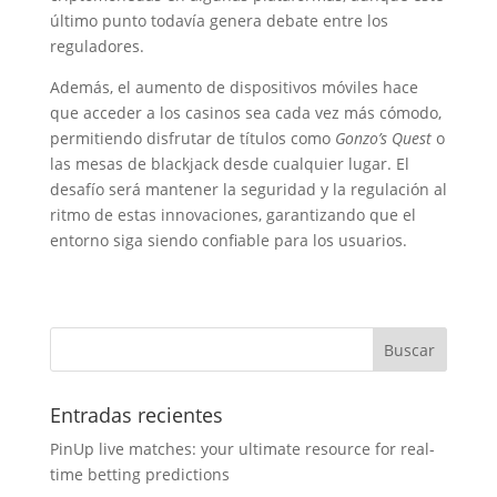
último punto todavía genera debate entre los
reguladores.
Además, el aumento de dispositivos móviles hace
que acceder a los casinos sea cada vez más cómodo,
permitiendo disfrutar de títulos como
Gonzo’s Quest
o
las mesas de blackjack desde cualquier lugar. El
desafío será mantener la seguridad y la regulación al
ritmo de estas innovaciones, garantizando que el
entorno siga siendo confiable para los usuarios.
Entradas recientes
PinUp live matches: your ultimate resource for real-
time betting predictions