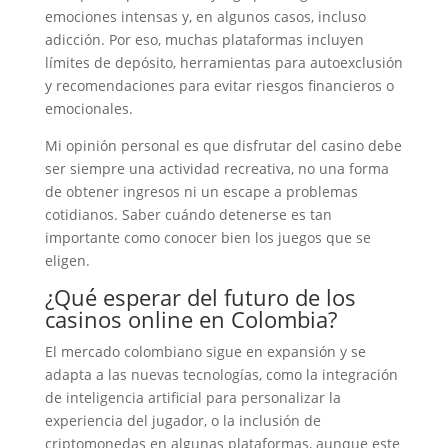
emociones intensas y, en algunos casos, incluso
adicción. Por eso, muchas plataformas incluyen
límites de depósito, herramientas para autoexclusión
y recomendaciones para evitar riesgos financieros o
emocionales.
Mi opinión personal es que disfrutar del casino debe
ser siempre una actividad recreativa, no una forma
de obtener ingresos ni un escape a problemas
cotidianos. Saber cuándo detenerse es tan
importante como conocer bien los juegos que se
eligen.
¿Qué esperar del futuro de los
casinos online en Colombia?
El mercado colombiano sigue en expansión y se
adapta a las nuevas tecnologías, como la integración
de inteligencia artificial para personalizar la
experiencia del jugador, o la inclusión de
criptomonedas en algunas plataformas, aunque este