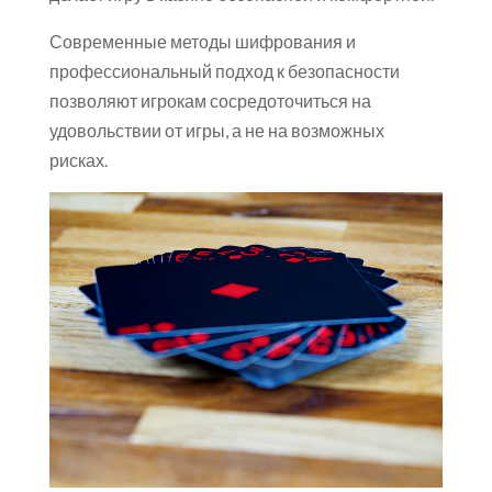
Современные методы шифрования и
профессиональный подход к безопасности
позволяют игрокам сосредоточиться на
удовольствии от игры, а не на возможных
рисках.