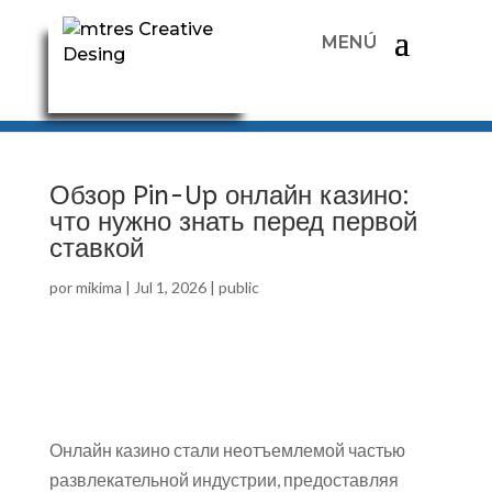
Обзор Pin-Up онлайн казино:
что нужно знать перед первой
ставкой
por
mikima
|
Jul 1, 2026
|
public
Онлайн казино стали неотъемлемой частью
развлекательной индустрии, предоставляя