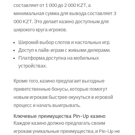
составляет от 1 000 до 2 000 KZT, а
минимальная сумма для вывода составляет 3
000 KZT. Это делает казино доступным для
широкого круга игроков.
Широкий выбор слотов и настольных игр.
Доступ к лайв-играм с живыми дилерами.
Платформа доступна на мобильных
устройствах.
Кроме того, казино предлагает выгодные
приветственные бонусы, которые помогут
новым игрокам быстрее окунуться в игровой
процесс и начать выигрывать.
Ключевые преимущества Pin-Up казино
Каждое казино должно предлагать своим
игрокам уникальные преимущества, и Pin-Up не