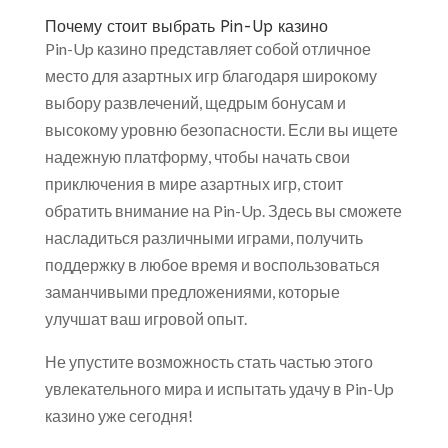
Почему стоит выбрать Pin-Up казино
Pin-Up казино представляет собой отличное
место для азартных игр благодаря широкому
выбору развлечений, щедрым бонусам и
высокому уровню безопасности. Если вы ищете
надежную платформу, чтобы начать свои
приключения в мире азартных игр, стоит
обратить внимание на Pin-Up. Здесь вы сможете
насладиться различными играми, получить
поддержку в любое время и воспользоваться
заманчивыми предложениями, которые
улучшат ваш игровой опыт.
Не упустите возможность стать частью этого
увлекательного мира и испытать удачу в Pin-Up
казино уже сегодня!