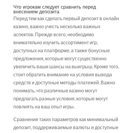
Что игрокам следует сравнить перед
внесением депозита
Перед тем как сделать первый депозит в онлайн
казино, важно учесть несколько важных
аспектов. Прежде всего, необходимо
внимательно изучить ассортимент игр,
доступных на платформе, а также бонусные
предложения, которые могут существенно
увеличить ваши шансы на выигрыш. Кроме того,
стоит обратить внимание на условия вывода
средств и доступные методы платежей. Важно
понимать, что различные казино могут
предлагать разные условия, которые могут
повлиять на ваш опыт игры.
Сравнение таких параметров как минимальный
депозит, поддерживаемые валюты и доступные