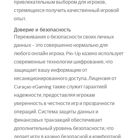
привлекательным выбором для игроков,
стремящихся получить качественный игровой
опыт.
Доверие и безопасность
Переживания о безопасности своих личных
данных – это совершенно нормально для
любого онлайн игрока. Pin-Up казино использует
современные технологии шифрования, что
защищает вашу информацию от
несанкционированного доступа. Лицензия от
Curaçao eGaming также служит гарантией
надежности, предоставляя игрокам
уверенность в честности игр и прозрачности
операций. Система защиты данных и
финансовых транзакций обеспечивает
дополнительный уровень безопасности, что
делает игру в казино безопасной и комфортной.