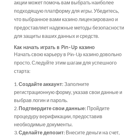
акции может помочь вам выбрать наиболее
подходящую платформу для игры. Убедитесь,
что выбранное вами казино лицензировано и
предоставляет надежные методы безопасности
для защиты ваших данных и средств.
Как начать играть в Pin-Up казино
Начать свою карьеру в Pin-Up казино довольно
просто. Следуйте этим шагам для успешного
старта:
Создайте аккаунт:
Заполните
регистрационную форму, указав свои данные и
выбрав логин и пароль.
Подтвердите свои данные:
Пройдите
процедуру верификации, предоставив
необходимые документы.
Сделайте депозит:
Внесите деньги на счет,