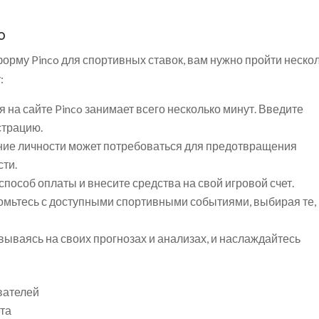
o
форму Pinco для спортивных ставок, вам нужно пройти неско
:
 на сайте Pinco занимает всего несколько минут. Введите
страцию.
ие личности может потребоваться для предотвращения
ти.
пособ оплаты и внесите средства на свой игровой счет.
мьтесь с доступными спортивными событиями, выбирая те,
вываясь на своих прогнозах и анализах, и наслаждайтесь
вателей
та