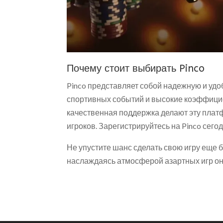
Почему стоит выбирать Pinco
Pinco представляет собой надежную и уд
спортивных событий и высокие коэффицие
качественная поддержка делают эту плат
игроков. Зарегистрируйтесь на Pinco сегод
Не упустите шанс сделать свою игру еще 
наслаждаясь атмосферой азартных игр о