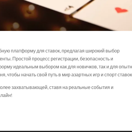
обную платформу для ставок, предлагая широкий выбор
нты. Простой процесс регистрации, безопасность и
форму идеальным выбором как для новичков, так и для опыт
ня, чтобы начать свой путь в мир азартных игр и спорт ставок
более захватывающей, ставя на реальные события и
нлайн!