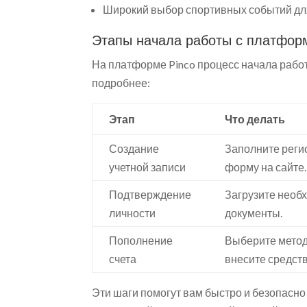
Широкий выбор спортивных событий дл
Этапы начала работы с платфор
На платформе Pinco процесс начала рабо
подробнее:
Этап
Что делать
Создание
Заполните рег
учетной записи
форму на сайте.
Подтверждение
Загрузите необ
личности
документы.
Пополнение
Выберите метод
счета
внесите средств
Эти шаги помогут вам быстро и безопасно