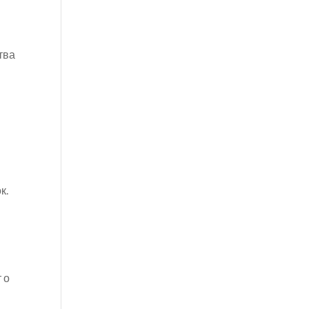
тва
к.
 о