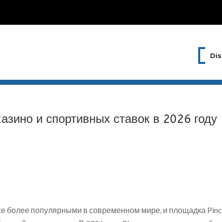
Dis
азино и спортивных ставок в 2026 году
се более популярными в современном мире, и площадка Pin