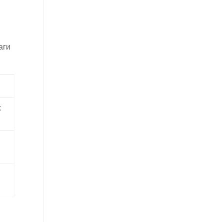
аги
х