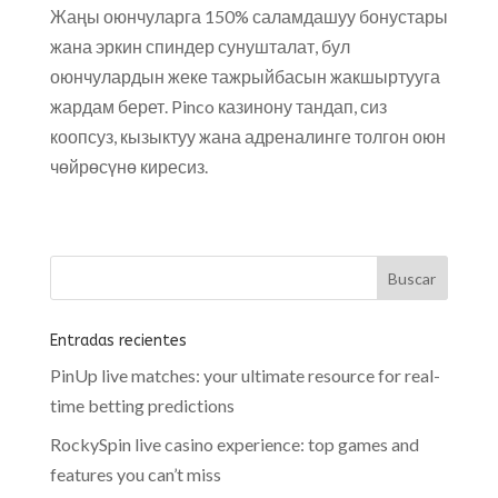
Жаңы оюнчуларга 150% саламдашуу бонустары
жана эркин спиндер сунушталат, бул
оюнчулардын жеке тажрыйбасын жакшыртууга
жардам берет. Pinco казинону тандап, сиз
коопсуз, кызыктуу жана адреналинге толгон оюн
чөйрөсүнө киресиз.
Entradas recientes
PinUp live matches: your ultimate resource for real-
time betting predictions
RockySpin live casino experience: top games and
features you can’t miss