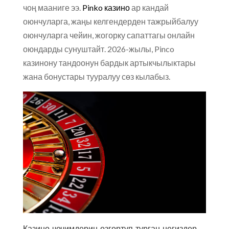
чоң мааниге ээ.
Pinko казино
ар кандай
оюнчуларга, жаңы келгендерден тажрыйбалуу
оюнчуларга чейин, жогорку сапаттагы онлайн
оюндарды сунуштайт. 2026-жылы, Pinco
казинону тандоонун бардык артыкчылыктары
жана бонустары тууралуу сөз кылабыз.
Казино чечимдерин өзгөртүп турган негиздер