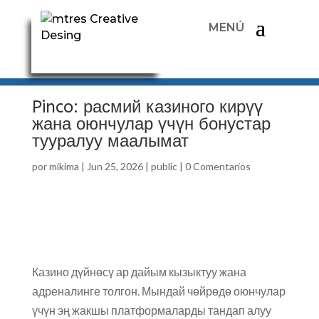
Pinco: расмий казиного кирүү
жана оюнчулар үчүн бонустар
тууралуу маалымат
por
mikima
|
Jun 25, 2026
|
public
|
0 Comentarios
Казино дүйнөсү ар дайым кызыктуу жана
адреналинге толгон. Мындай чөйрөдө оюнчулар
үчүн эң жакшы платформаларды тандап алуу