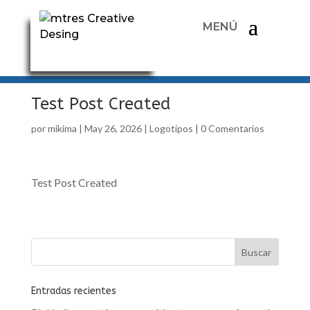
Test Post Created
por
mikima
|
May 26, 2026
|
Logotipos
|
0 Comentarios
Test Post Created
Entradas recientes