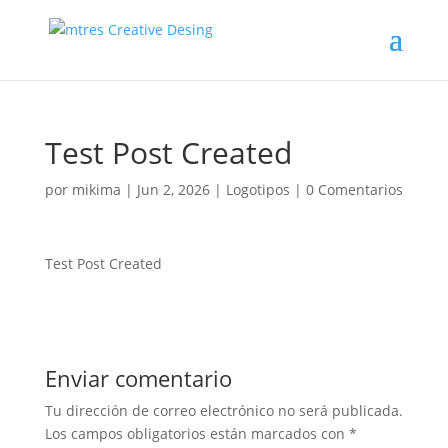
Test Post Created
por
mikima
|
Jun 2, 2026
|
Logotipos
|
0 Comentarios
Test Post Created
Enviar comentario
Tu dirección de correo electrónico no será publicada.
Los campos obligatorios están marcados con
*