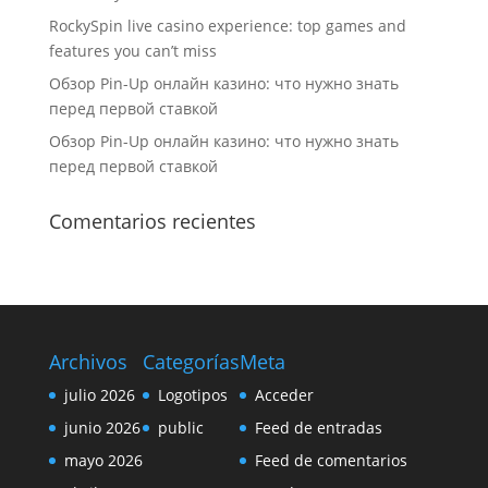
RockySpin live casino experience: top games and
features you can’t miss
Обзор Pin-Up онлайн казино: что нужно знать
перед первой ставкой
Обзор Pin-Up онлайн казино: что нужно знать
перед первой ставкой
Comentarios recientes
Archivos
Categorías
Meta
julio 2026
Logotipos
Acceder
junio 2026
public
Feed de entradas
mayo 2026
Feed de comentarios