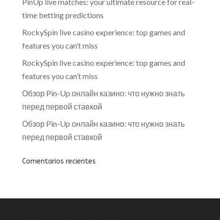
PinUp live matches: your ultimate resource for real-
time betting predictions
RockySpin live casino experience: top games and
features you can’t miss
RockySpin live casino experience: top games and
features you can’t miss
Обзор Pin-Up онлайн казино: что нужно знать
перед первой ставкой
Обзор Pin-Up онлайн казино: что нужно знать
перед первой ставкой
Comentarios recientes