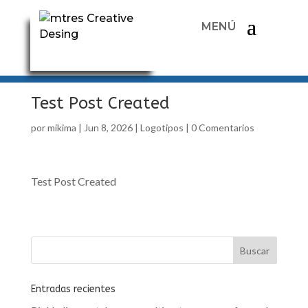
Test Post Created
por
mikima
|
Jun 8, 2026
|
Logotipos
|
0 Comentarios
Test Post Created
Entradas recientes