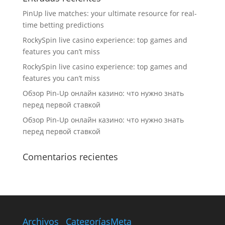
PinUp live matches: your ultimate resource for real-
time betting predictions
RockySpin live casino experience: top games and
features you can’t miss
RockySpin live casino experience: top games and
features you can’t miss
Обзор Pin-Up онлайн казино: что нужно знать
перед первой ставкой
Обзор Pin-Up онлайн казино: что нужно знать
перед первой ставкой
Comentarios recientes
Archivos
Categorías
Meta