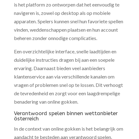
is het platform zo ontworpen dat het eenvoudig te
navigeren is, zowel op desktop als op mobiele
apparaten. Spelers kunnen snel hun favoriete spellen
vinden, weddenschappen plaatsen en hun account
beheren zonder onnodige complicaties.
Een overzichtelijke interface, snelle laadtijden en
duidelijke instructies dragen bij aan een soepele
ervaring. Daarnaast bieden veel aanbieders
klantenservice aan via verschillende kanalen om
vragen of problemen snel op te lossen. Dit verhoogt
de tevredenheid en zorgt voor een laagdrempelige
benadering van online gokken.
Verantwoord spelen binnen wettanbieter
österreich
In de context van online gokken is het belangrijk om
aandacht te besteden aan verantwoord spelen.