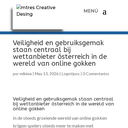
Veiligheid en gebruiksgemak
staan centraal bij
wettanbieter österreich in de
wereld van online gokken
por
mikima
|
May 13, 2026
|
Logotipos
|
0 Comentarios
Veiligheid en gebruiksgemak staan centraal
bij wettanbieter österreich in de wereld van
online gokken
In de steeds groeiende wereld van online gokken
krijgen spelers steeds meer te maken met