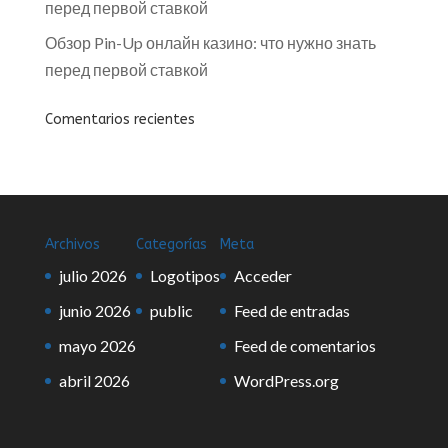
перед первой ставкой
Обзор Pin-Up онлайн казино: что нужно знать
перед первой ставкой
Comentarios recientes
Archivos
Categorías
Meta
julio 2026
Logotipos
Acceder
junio 2026
public
Feed de entradas
mayo 2026
Feed de comentarios
abril 2026
WordPress.org