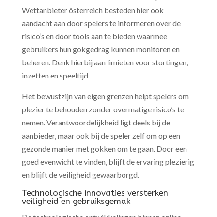
Wettanbieter österreich besteden hier ook
aandacht aan door spelers te informeren over de
risico’s en door tools aan te bieden waarmee
gebruikers hun gokgedrag kunnen monitoren en
beheren. Denk hierbij aan limieten voor stortingen,
inzetten en speeltijd.
Het bewustzijn van eigen grenzen helpt spelers om
plezier te behouden zonder overmatige risico’s te
nemen. Verantwoordelijkheid ligt deels bij de
aanbieder, maar ook bij de speler zelf om op een
gezonde manier met gokken om te gaan. Door een
goed evenwicht te vinden, blijft de ervaring plezierig
en blijft de veiligheid gewaarborgd.
Technologische innovaties versterken
veiligheid en gebruiksgemak
De technologische ontwikkelingen binnen online