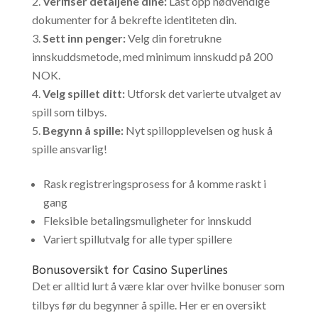
Verifiser detaljene dine:
Last opp nødvendige
dokumenter for å bekrefte identiteten din.
Sett inn penger:
Velg din foretrukne
innskuddsmetode, med minimum innskudd på 200
NOK.
Velg spillet ditt:
Utforsk det varierte utvalget av
spill som tilbys.
Begynn å spille:
Nyt spillopplevelsen og husk å
spille ansvarlig!
Rask registreringsprosess for å komme raskt i
gang
Fleksible betalingsmuligheter for innskudd
Variert spillutvalg for alle typer spillere
Bonusoversikt for Casino Superlines
Det er alltid lurt å være klar over hvilke bonuser som
tilbys før du begynner å spille. Her er en oversikt