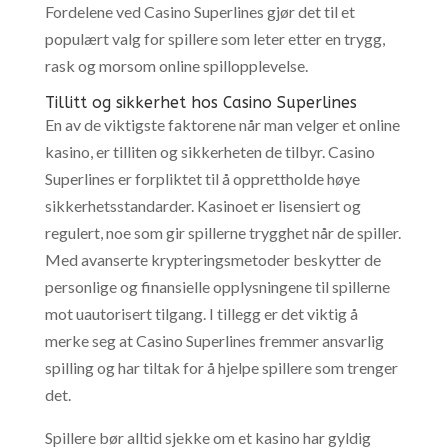
Fordelene ved Casino Superlines gjør det til et
populært valg for spillere som leter etter en trygg,
rask og morsom online spillopplevelse.
Tillitt og sikkerhet hos Casino Superlines
En av de viktigste faktorene når man velger et online
kasino, er tilliten og sikkerheten de tilbyr. Casino
Superlines er forpliktet til å opprettholde høye
sikkerhetsstandarder. Kasinoet er lisensiert og
regulert, noe som gir spillerne trygghet når de spiller.
Med avanserte krypteringsmetoder beskytter de
personlige og finansielle opplysningene til spillerne
mot uautorisert tilgang. I tillegg er det viktig å
merke seg at Casino Superlines fremmer ansvarlig
spilling og har tiltak for å hjelpe spillere som trenger
det.
Spillere bør alltid sjekke om et kasino har gyldig