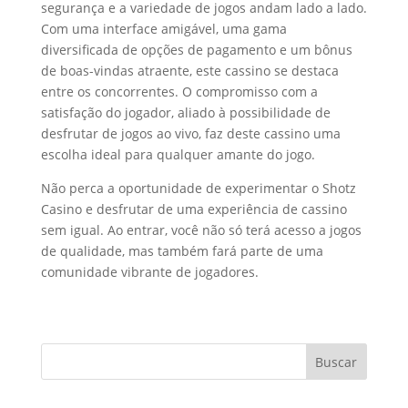
segurança e a variedade de jogos andam lado a lado.
Com uma interface amigável, uma gama
diversificada de opções de pagamento e um bônus
de boas-vindas atraente, este cassino se destaca
entre os concorrentes. O compromisso com a
satisfação do jogador, aliado à possibilidade de
desfrutar de jogos ao vivo, faz deste cassino uma
escolha ideal para qualquer amante do jogo.
Não perca a oportunidade de experimentar o Shotz
Casino e desfrutar de uma experiência de cassino
sem igual. Ao entrar, você não só terá acesso a jogos
de qualidade, mas também fará parte de uma
comunidade vibrante de jogadores.