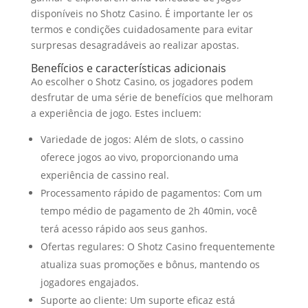
disponíveis no Shotz Casino. É importante ler os
termos e condições cuidadosamente para evitar
surpresas desagradáveis ao realizar apostas.
Benefícios e características adicionais
Ao escolher o Shotz Casino, os jogadores podem
desfrutar de uma série de benefícios que melhoram
a experiência de jogo. Estes incluem:
Variedade de jogos: Além de slots, o cassino
oferece jogos ao vivo, proporcionando uma
experiência de cassino real.
Processamento rápido de pagamentos: Com um
tempo médio de pagamento de 2h 40min, você
terá acesso rápido aos seus ganhos.
Ofertas regulares: O Shotz Casino frequentemente
atualiza suas promoções e bônus, mantendo os
jogadores engajados.
Suporte ao cliente: Um suporte eficaz está