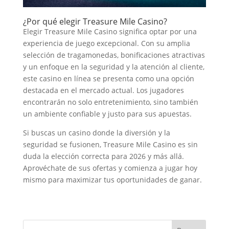
¿Por qué elegir Treasure Mile Casino?
Elegir Treasure Mile Casino significa optar por una
experiencia de juego excepcional. Con su amplia
selección de tragamonedas, bonificaciones atractivas
y un enfoque en la seguridad y la atención al cliente,
este casino en línea se presenta como una opción
destacada en el mercado actual. Los jugadores
encontrarán no solo entretenimiento, sino también
un ambiente confiable y justo para sus apuestas.
Si buscas un casino donde la diversión y la
seguridad se fusionen, Treasure Mile Casino es sin
duda la elección correcta para 2026 y más allá.
Aprovéchate de sus ofertas y comienza a jugar hoy
mismo para maximizar tus oportunidades de ganar.