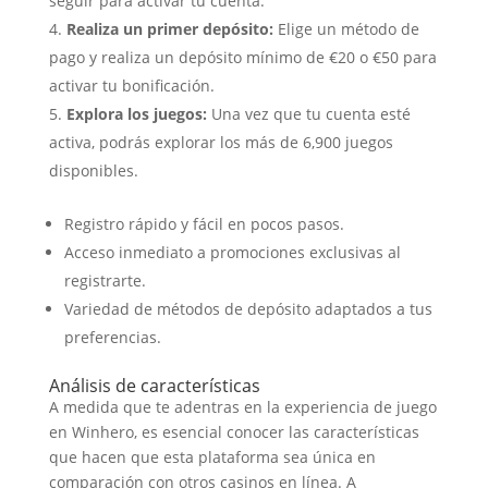
seguir para activar tu cuenta.
Realiza un primer depósito:
Elige un método de
pago y realiza un depósito mínimo de €20 o €50 para
activar tu bonificación.
Explora los juegos:
Una vez que tu cuenta esté
activa, podrás explorar los más de 6,900 juegos
disponibles.
Registro rápido y fácil en pocos pasos.
Acceso inmediato a promociones exclusivas al
registrarte.
Variedad de métodos de depósito adaptados a tus
preferencias.
Análisis de características
A medida que te adentras en la experiencia de juego
en Winhero, es esencial conocer las características
que hacen que esta plataforma sea única en
comparación con otros casinos en línea. A