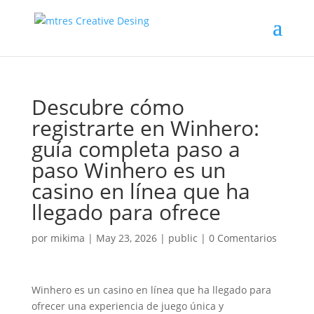
Descubre cómo
registrarte en Winhero:
guía completa paso a
paso Winhero es un
casino en línea que ha
llegado para ofrece
por
mikima
|
May 23, 2026
|
public
|
0 Comentarios
Winhero es un casino en línea que ha llegado para
ofrecer una experiencia de juego única y