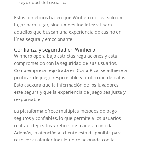
seguridad del usuario.
Estos beneficios hacen que Winhero no sea solo un
lugar para jugar, sino un destino integral para
aquellos que buscan una experiencia de casino en
línea segura y emocionante.
Confianza y seguridad en Winhero
Winhero opera bajo estrictas regulaciones y está
comprometido con la seguridad de sus usuarios.
Como empresa registrada en Costa Rica, se adhiere a
políticas de juego responsable y protección de datos.
Esto asegura que la información de los jugadores
esté segura y que la experiencia de juego sea justa y
responsable.
La plataforma ofrece múltiples métodos de pago
seguros y confiables, lo que permite a los usuarios
realizar depósitos y retiros de manera cómoda.
Además, la atención al cliente está disponible para
resolver cualquier inquietud relacionada con la