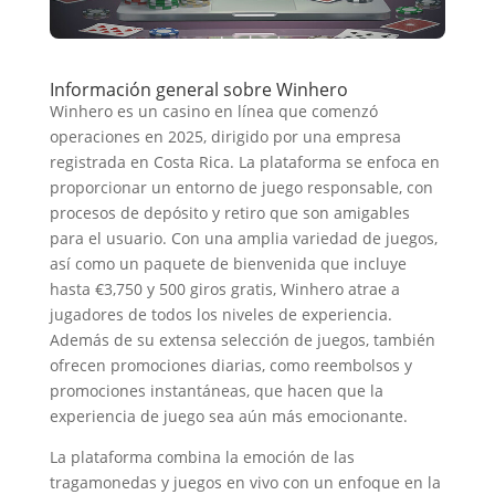
Información general sobre Winhero
Winhero es un casino en línea que comenzó
operaciones en 2025, dirigido por una empresa
registrada en Costa Rica. La plataforma se enfoca en
proporcionar un entorno de juego responsable, con
procesos de depósito y retiro que son amigables
para el usuario. Con una amplia variedad de juegos,
así como un paquete de bienvenida que incluye
hasta €3,750 y 500 giros gratis, Winhero atrae a
jugadores de todos los niveles de experiencia.
Además de su extensa selección de juegos, también
ofrecen promociones diarias, como reembolsos y
promociones instantáneas, que hacen que la
experiencia de juego sea aún más emocionante.
La plataforma combina la emoción de las
tragamonedas y juegos en vivo con un enfoque en la