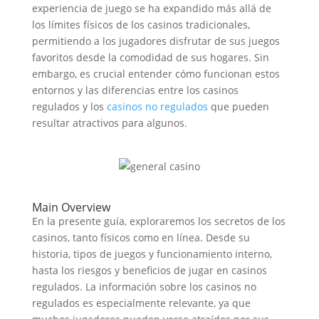
experiencia de juego se ha expandido más allá de
los límites físicos de los casinos tradicionales,
permitiendo a los jugadores disfrutar de sus juegos
favoritos desde la comodidad de sus hogares. Sin
embargo, es crucial entender cómo funcionan estos
entornos y las diferencias entre los casinos
regulados y los
casinos no regulados
que pueden
resultar atractivos para algunos.
Main Overview
En la presente guía, exploraremos los secretos de los
casinos, tanto físicos como en línea. Desde su
historia, tipos de juegos y funcionamiento interno,
hasta los riesgos y beneficios de jugar en casinos
regulados. La información sobre los casinos no
regulados es especialmente relevante, ya que