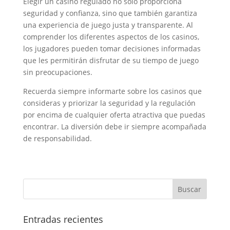
Elegir un casino regulado no solo proporciona
seguridad y confianza, sino que también garantiza
una experiencia de juego justa y transparente. Al
comprender los diferentes aspectos de los casinos,
los jugadores pueden tomar decisiones informadas
que les permitirán disfrutar de su tiempo de juego
sin preocupaciones.
Recuerda siempre informarte sobre los casinos que
consideras y priorizar la seguridad y la regulación
por encima de cualquier oferta atractiva que puedas
encontrar. La diversión debe ir siempre acompañada
de responsabilidad.
Entradas recientes