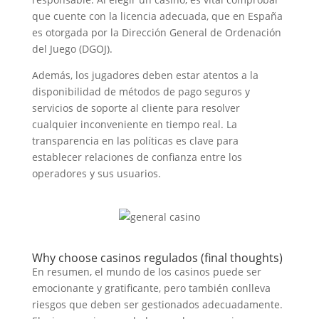
que cuente con la licencia adecuada, que en España
es otorgada por la Dirección General de Ordenación
del Juego (DGOJ).
Además, los jugadores deben estar atentos a la
disponibilidad de métodos de pago seguros y
servicios de soporte al cliente para resolver
cualquier inconveniente en tiempo real. La
transparencia en las políticas es clave para
establecer relaciones de confianza entre los
operadores y sus usuarios.
Why choose casinos regulados (final thoughts)
En resumen, el mundo de los casinos puede ser
emocionante y gratificante, pero también conlleva
riesgos que deben ser gestionados adecuadamente.