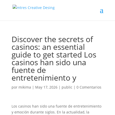
Discover the secrets of
casinos: an essential
guide to get started Los
casinos han sido una
fuente de
entretenimiento y
por
mikima
|
May 17, 2026
|
public
|
0 Comentarios
Los casinos han sido una fuente de entretenimiento
y emoción durante siglos. En la actualidad, la