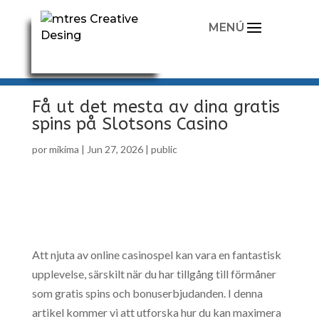
Få ut det mesta av dina gratis
spins på Slotsons Casino
por
mikima
|
Jun 27, 2026
|
public
Att njuta av online casinospel kan vara en fantastisk
upplevelse, särskilt när du har tillgång till förmåner
som gratis spins och bonuserbjudanden. I denna
artikel kommer vi att utforska hur du kan maximera