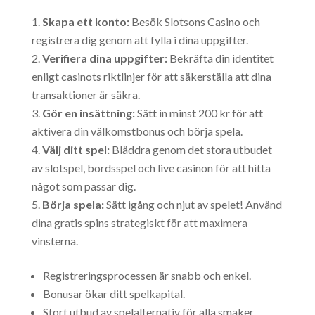
Skapa ett konto:
Besök Slotsons Casino och
registrera dig genom att fylla i dina uppgifter.
Verifiera dina uppgifter:
Bekräfta din identitet
enligt casinots riktlinjer för att säkerställa att dina
transaktioner är säkra.
Gör en insättning:
Sätt in minst 200 kr för att
aktivera din välkomstbonus och börja spela.
Välj ditt spel:
Bläddra genom det stora utbudet
av slotspel, bordsspel och live casinon för att hitta
något som passar dig.
Börja spela:
Sätt igång och njut av spelet! Använd
dina gratis spins strategiskt för att maximera
vinsterna.
Registreringsprocessen är snabb och enkel.
Bonusar ökar ditt spelkapital.
Stort utbud av spelalternativ för alla smaker.