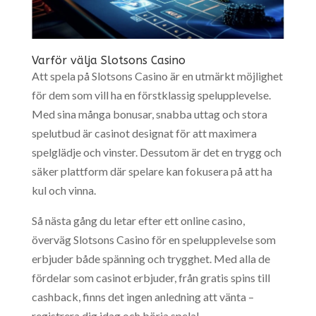
Varför välja Slotsons Casino
Att spela på Slotsons Casino är en utmärkt möjlighet
för dem som vill ha en förstklassig spelupplevelse.
Med sina många bonusar, snabba uttag och stora
spelutbud är casinot designat för att maximera
spelglädje och vinster. Dessutom är det en trygg och
säker plattform där spelare kan fokusera på att ha
kul och vinna.
Så nästa gång du letar efter ett online casino,
överväg Slotsons Casino för en spelupplevelse som
erbjuder både spänning och trygghet. Med alla de
fördelar som casinot erbjuder, från gratis spins till
cashback, finns det ingen anledning att vänta –
registrera dig idag och börja spela!