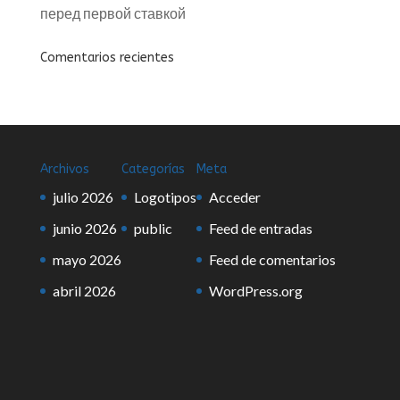
перед первой ставкой
Comentarios recientes
Archivos
Categorías
Meta
julio 2026
Logotipos
Acceder
junio 2026
public
Feed de entradas
mayo 2026
Feed de comentarios
abril 2026
WordPress.org