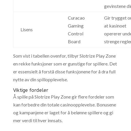
gevinstene di
Curacao
Gir trygget 
Gaming
at kasinoet
Lisens
Control
opererer und
Board
strenge regler
Som vist i tabellen ovenfor, tilbyr Slotrize Play Zone
en rekke funksjoner som er gunstige for spillere. Det
er essensielt å forstå disse funksjonene for å dra full
nytte av din spillopplevelse.
Viktige fordeler
Å spille på Slotrize Play Zone gir flere fordeler som
kan forbedre din totale casinoopplevelse. Bonusene
og kampanjene er laget for å belønne spillere og gi
mer verdi til hver innsats.