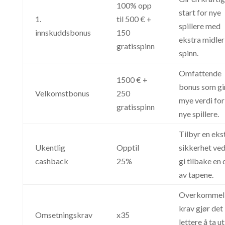
100% opp
start for nye
1.
til 500 € +
spillere med
innskuddsbonus
150
ekstra midler
gratisspinn
spinn.
Omfattende
1500 € +
bonus som gi
Velkomstbonus
250
mye verdi for
gratisspinn
nye spillere.
Tilbyr en eks
Ukentlig
Opptil
sikkerhet ved
cashback
25%
gi tilbake en 
av tapene.
Overkommel
krav gjør det
Omsetningskrav
x35
lettere å ta ut