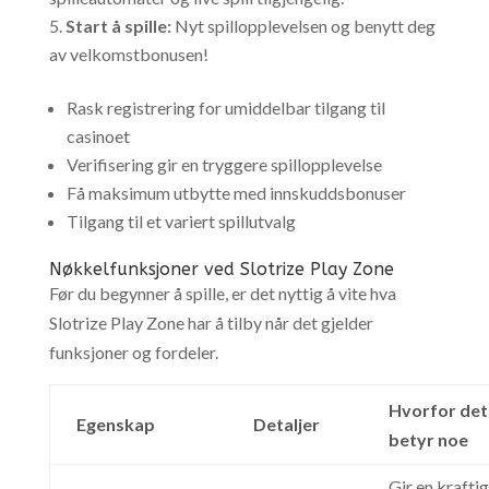
Start å spille:
Nyt spillopplevelsen og benytt deg
av velkomstbonusen!
Rask registrering for umiddelbar tilgang til
casinoet
Verifisering gir en tryggere spillopplevelse
Få maksimum utbytte med innskuddsbonuser
Tilgang til et variert spillutvalg
Nøkkelfunksjoner ved Slotrize Play Zone
Før du begynner å spille, er det nyttig å vite hva
Slotrize Play Zone har å tilby når det gjelder
funksjoner og fordeler.
Hvorfor det
Egenskap
Detaljer
betyr noe
Gir en kraftig