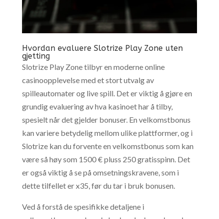
Hvordan evaluere Slotrize Play Zone uten
gjetting
Slotrize Play Zone tilbyr en moderne online
casinoopplevelse med et stort utvalg av
spilleautomater og live spill. Det er viktig å gjøre en
grundig evaluering av hva kasinoet har å tilby,
spesielt når det gjelder bonuser. En velkomstbonus
kan variere betydelig mellom ulike plattformer, og i
Slotrize kan du forvente en velkomstbonus som kan
være så høy som 1500 € pluss 250 gratisspinn. Det
er også viktig å se på omsetningskravene, som i
dette tilfellet er x35, før du tar i bruk bonusen.
Ved å forstå de spesifikke detaljene i