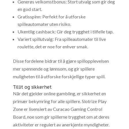
Generøs velkomstbonus: Stort utvalg som gir deg
en god start.
Gratisspinn: Perfekt for å utforske
spilleautomater uten risiko.
Ukentlig cashback: Gir deg trygghet i tilfelle tap.
Variert spillutvalg: Fra spilleautomater til live
roulette, det er noe for enhver smak.
Disse fordelene bidrar til å gjøre spillopplevelsen
mer spennende og lønnsom, og gir spillere
muligheten til å utforske forskjellige typer spill.
Tillit og sikkerhet
Når det gjelder online gambling, er sikkerhet en
primær bekymring for alle spillere. Slotrize Play
Zone er lisensiert av Curacao Gaming Control
Board, noe som gir spillerne trygghet om at deres
aktiviteter er regulert av anerkjente myndigheter.