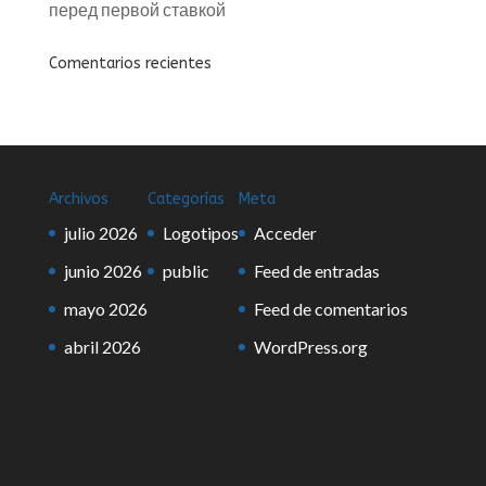
перед первой ставкой
Comentarios recientes
Archivos
Categorías
Meta
julio 2026
Logotipos
Acceder
junio 2026
public
Feed de entradas
mayo 2026
Feed de comentarios
abril 2026
WordPress.org